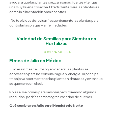
ayudar a que las plantas crezcan sanas, fuertes y tengas
una muy buena cosecha. El fertilizante para las plantas es
como la alimentación para nosotros.
-No te olvides de revisar frecuentemente las plantas para
controlar las plagas y enfermedades.
Variedad de Semillas para Siembra en
Hortalizas
COMPRAR AHORA
El mes de Julio en México
Julio es un mes caluroso y en general las plantas se
adormecen para no consumir agua ni energía. Tu principal
trabajo va a ser mantener las plantas hidratadas y evitar que
se quemen con el sol.
No es el mejor mes para sembrar pero tomando algunos
recaudos, podrías sembrar gran variedad de cultivos
Qué sembrar en Julio en el Hemisferio Norte