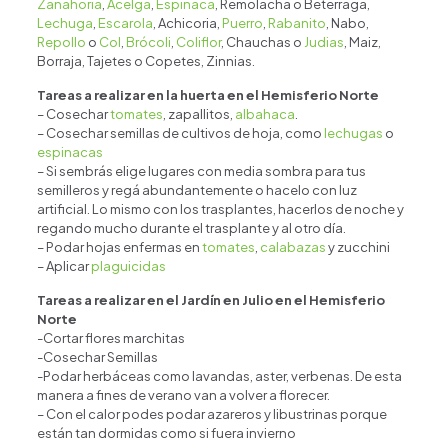
Zanahoria
,
Acelga
,
Espinaca
, Remolacha o Beterraga,
Lechuga
,
Escarola
, Achicoria,
Puerro
,
Rabanito
, Nabo,
Repollo
o
Col
,
Brócoli
,
Coliflor
, Chauchas o
Judias
, Maiz,
Borraja, Tajetes o Copetes, Zinnias.
Tareas a realizar en la huerta en el Hemisferio Norte
– Cosechar
tomates
, zapallitos,
albahaca
.
– Cosechar semillas de cultivos de hoja, como
lechugas
o
espinacas
– Si sembrás elige lugares con media sombra para tus
semilleros y regá abundantemente o hacelo con luz
artificial. Lo mismo con los trasplantes, hacerlos de noche y
regando mucho durante el trasplante y al otro día.
– Podar hojas enfermas en
tomates
,
calabazas
y zucchini
– Aplicar
plaguicidas
Tareas a realizar en el Jardín en Julio en el Hemisferio
Norte
-Cortar flores marchitas
-Cosechar Semillas
-Podar herbáceas como lavandas, aster, verbenas. De esta
manera a fines de verano van a volver a florecer.
– Con el calor podes podar azareros y libustrinas porque
están tan dormidas como si fuera invierno