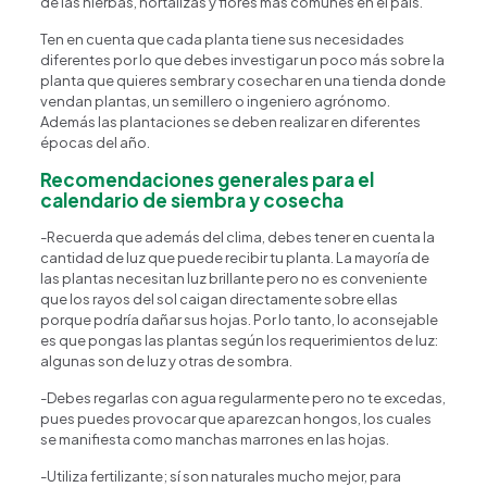
de las hierbas, hortalizas y flores más comunes en el país.
Ten en cuenta que cada planta tiene sus necesidades
diferentes por lo que debes investigar un poco más sobre la
planta que quieres sembrar y cosechar en una tienda donde
vendan plantas, un semillero o ingeniero agrónomo.
Además las plantaciones se deben realizar en diferentes
épocas del año.
Recomendaciones generales para el
calendario de siembra y cosecha
-Recuerda que además del clima, debes tener en cuenta la
cantidad de luz que puede recibir tu planta. La mayoría de
las plantas necesitan luz brillante pero no es conveniente
que los rayos del sol caigan directamente sobre ellas
Happy Flower
Agente IA
porque podría dañar sus hojas. Por lo tanto, lo aconsejable
es que pongas las plantas según los requerimientos de luz:
algunas son de luz y otras de sombra.
¿En qué podemos ayudarte?
-Debes regarlas con agua regularmente pero no te excedas,
pues puedes provocar que aparezcan hongos, los cuales
se manifiesta como manchas marrones en las hojas.
-Utiliza fertilizante; sí son naturales mucho mejor, para