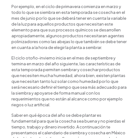
Por ejemplo, en el ciclo de primavera comienza en marzo y
todo lo que se siembra en esta temporada se cosecha en el
mes de junio por lo que se deberá tener en cuenta la variable
de la luz para aquellos productos que necesitan este
elemento para que sus procesos químicos se desarrollen
apropiadamente, algunos productos necesitaran agentes
polinizadores como las abejas lo que también se debe tener
en cuanta a la hora de elegir la planta a sembrar.
El ciclo otoño-invierno inicia en el mes de septiembre y
termina en marzo del año siguiente, las características de
esta temporada permiten sembrar y cosechar productos
que necesiten mucha humedad, ahora bien, existen plantas
que necesitan tanto luz solar como humedad por lo que
será necesario definir el tiempo que sea más adecuado para
la siembra y apoyarse de forma manual con los
requerimientos que no están al alcance como por ejemplo
riegos o luz artificial.
Saber en qué época del año se debe plantar es
fundamental para que la cosecha sea buena y no pierdas el
tiempo, trabajo y dinero invertido. A continuación te
presentamos el calendario de siembra y cosecha en México