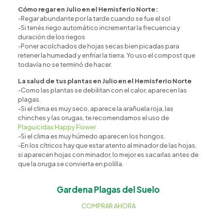
Cómo regar en Julio en el Hemisferio Norte:
-Regar abundante por la tarde cuando se fue el sol
-Si tenés riego automático incrementar la frecuencia y
duración de los riegos
-Poner acolchados de hojas secas bien picadas para
retener la humedad y enfriar la tierra. Yo uso el compost que
todavía no se terminó de hacer.
La salud de tus plantas en Julio en el Hemisferio Norte
-Como las plantas se debilitan con el calor, aparecen las
plagas.
-Si el clima es muy seco, aparece la arañuela roja, las
chinches y las orugas, te recomendamos el uso de
Plaguicidas Happy Flower
-Si el clima es muy húmedo aparecen los hongos.
-En los cítricos hay que estar atento al minador de las hojas,
si aparecen hojas con minador, lo mejor es sacarlas antes de
que la oruga se convierta en polilla.
Gardena Plagas del Suelo
COMPRAR AHORA