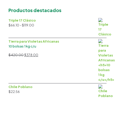
Productos destacados
Triple 17 Clásico
Rango
$
66.10
-
$
119.00
de
precios:
desde
Tierra para Violetas Africanas
$66.10
10 bolsas 1 kg c/u
hasta
$119.00
El
El
$
420.00
$
378.00
precio
precio
original
actual
era:
es:
$420.00.
$378.00.
Chile Poblano
$
22.56