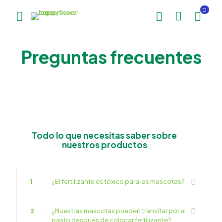
0
Preguntas frecuentes
Todo lo que necesitas saber sobre
nuestros productos
1
¿El fertilizante es tóxico para las mascotas?
Happy Flower
Agente IA
2
¿Nuestras mascotas pueden transitar por el
pasto después de colocar fertilizante?