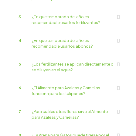
¿En qué podemos ayudarte?
3
¿En que temporada del año es
recomendable usar los fertilizantes?
4
¿En que temporada del año es
recomendable usar los abonos?
5
¿Los fertilizantes se aplican directamente o
se diluyen en el agua?
6
¿El Alimento para Azaleas y Camelias
funciona para los tulipanes?
7
¿Para cuáles otras flores sirve el Alimento
para Azaleas y Camelias?
8
¿La Arena para Gatos puede tirarse por el