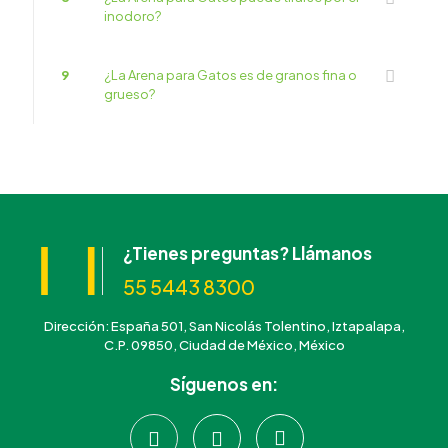
inodoro?
9
¿La Arena para Gatos es de granos fina o
grueso?
¿Tienes preguntas? Llámanos
55 5443 8300
Dirección: España 501, San Nicolás Tolentino, Iztapalapa,
C.P. 09850, Ciudad de México, México
Síguenos en: