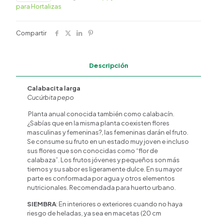
para Hortalizas
¿En qué podemos ayudarte?
Compartir
Descripción
Calabacita larga
Cucúrbita pepo
Planta anual conocida también como calabacín.
¿Sabías que en la misma planta coexisten flores
masculinas y femeninas?, las femeninas darán el fruto.
Se consume su fruto en un estado muy joven e incluso
sus flores que son conocidas como “flor de
calabaza”. Los frutos jóvenes y pequeños son más
tiernos y su sabor es ligeramente dulce. En su mayor
parte es conformada por agua y otros elementos
nutricionales. Recomendada para huerto urbano.
SIEMBRA
: En interiores o exteriores cuando no haya
riesgo de heladas, ya sea en macetas (20 cm