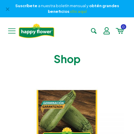
Suscríbete
a nuestra boletín mensual y
obtén grandes
✕
beneficios
clic aquí
0
Shop