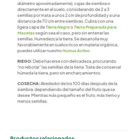
diámetro aproximadamente), cajas de siembra o
directamente en el suelo, considerando de 2 a 3
semillas por mata a unos 2 cm de profundidad y a una
distancia de 70 cm entre siembras. Cubra con una
ligera capa de
Tierra Negra
o
Tierra Preparada para
Macetas
según sea el caso, pero sin enterrar las
semillas. Humedezca la tierra. Se desarrolla muy
favorablemente en suelos ricos en materia orgánica,
puedes utilizar nuestro
Humus Activo
.
RIEGO:
Debe hacerse con delicadeza, procurando
“no rebotar” las semillas de la tierra. Trate de conservar
húmeda la tierra, pero sin encharcamientos.
COSECHA:
Alrededor de los 100 días después de la
siembra, dependiendo del tamaño del fruto que se
desee. Mientras más pequeño es el fruto, más tierno y
menos semillas.
Productos relacionados