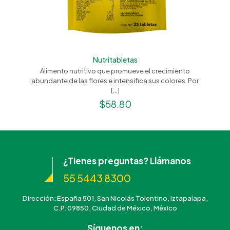
Nutritabletas
Alimento nutritivo que promueve el crecimiento
abundante de las flores e intensifica sus colores. Por
[…]
$
58.80
¿Tienes preguntas? Llámanos
55 5443 8300
Dirección: España 501, San Nicolás Tolentino, Iztapalapa,
C.P. 09850, Ciudad de México, México
Síguenos en: