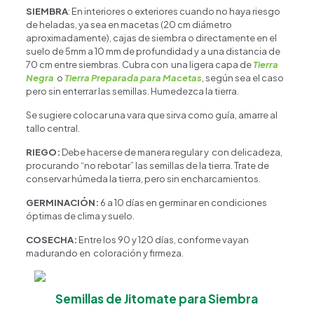
SIEMBRA
: En interiores o exteriores cuando no haya riesgo
de heladas, ya sea en macetas (20 cm diámetro
aproximadamente), cajas de siembra o directamente en el
suelo de 5mm a 10 mm de profundidad y a una distancia de
70 cm entre siembras. Cubra con una ligera capa de
Tierra
Negra
o
Tierra Preparada para Macetas
, según sea el caso
pero sin enterrar las semillas. Humedezca la tierra.
Se sugiere colocar una vara que sirva como guía, amarre al
tallo central.
RIEGO:
Debe hacerse de manera regular y con delicadeza,
procurando “no rebotar” las semillas de la tierra. Trate de
conservar húmeda la tierra, pero sin encharcamientos.
GERMINACIÓN:
6 a 10 días en germinar en condiciones
óptimas de clima y suelo.
COSECHA:
Entre los 90 y 120 días, conforme vayan
madurando en coloración y firmeza.
Semillas de Jitomate para Siembra