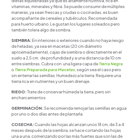
dietas equilibradas ya que es altamente nutritiva, rica en
vitaminas, minerales y fibra. Se puede consumir de múltiples
maneras, ya sean frescas y crudas o cocinadas, es buen
acompañante de cereales y tubérculos. Recomendada
para huerto urbano. Le gustan los lugares soleados pero
también tolera algo de sombra.
SIEMBRA:
En interiores o exteriores cuando no haya riesgo
de heladas, ya sea en macetas (20 cm diámetro
aproximadamente), cajas de siembra o directamente en el
suelo a 2,5 cm. de profundidad y a una distancia de 10 cm
entre siembras. Cubra con una ligera capa de
Tierra Negra
o
Tierra Preparada para Macetas
, según sea el caso pero
sin enterrar las semillas. Humedezca la tierra. Requiere una
tierra rica en nutrientes y un buen drenaje.
RIEGO:
Trate de conservar húmeda la tierra, pero sin
encharcamientos.
GERMINACIÓN:
Se recomienda remojar las semillas en agua
por uno o dos días antes de plantarla.
COSECHA:
Cuando las hojas alcanzan unos 18 cm, de 3 a 4
meses después de la siembra, se hace cortando las hojas
una a una, comenzando por las más fuertes que son las de