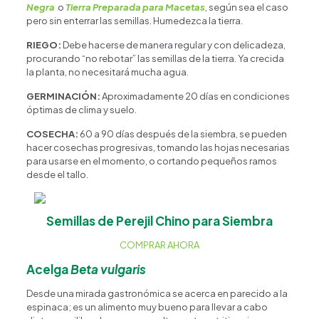
Negra
o
Tierra Preparada para Macetas
, según sea el caso
pero sin enterrar las semillas. Humedezca la tierra.
RIEGO:
Debe hacerse de manera regular y con delicadeza,
procurando “no rebotar” las semillas de la tierra. Ya crecida
la planta, no necesitará mucha agua.
GERMINACIÓN:
Aproximadamente 20 días en condiciones
óptimas de clima y suelo.
COSECHA:
60 a 90 días después de la siembra, se pueden
hacer cosechas progresivas, tomando las hojas necesarias
para usarse en el momento, o cortando pequeños ramos
desde el tallo.
Semillas de Perejil Chino para Siembra
COMPRAR AHORA
Acelga
Beta vulgaris
Desde una mirada gastronómica se acerca en parecido a la
espinaca; es un alimento muy bueno para llevar a cabo