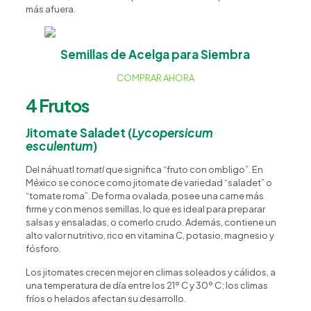
más afuera.
Semillas de Acelga para Siembra
COMPRAR AHORA
4 Frutos
Jitomate Saladet
(
Lycopersicum
esculentum
)
Del náhuatl
tomatl
que significa “fruto con ombligo”. En
México se conoce como jitomate de variedad “saladet” o
“tomate roma”. De forma ovalada, posee una carne más
firme y con menos semillas, lo que es ideal para preparar
salsas y ensaladas, o comerlo crudo. Además, contiene un
alto valor nutritivo, rico en vitamina C, potasio, magnesio y
fósforo.
Los jitomates crecen mejor en climas soleados y cálidos, a
una temperatura de día entre los 21º C y 30º C; los climas
fríos o helados afectan su desarrollo.