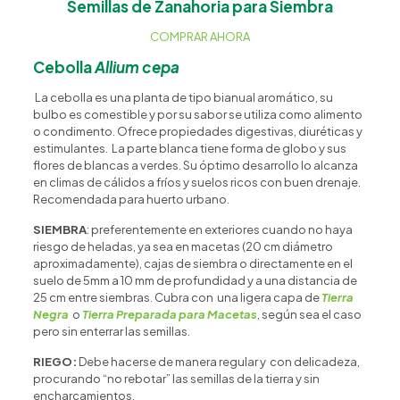
Semillas de Zanahoria para Siembra
COMPRAR AHORA
Cebolla
Allium cepa
La cebolla es una planta de tipo bianual aromático, su
bulbo es comestible y por su sabor se utiliza como alimento
o condimento. Ofrece propiedades digestivas, diuréticas y
estimulantes. La parte blanca tiene forma de globo y sus
flores de blancas a verdes. Su óptimo desarrollo lo alcanza
en climas de cálidos a fríos y suelos ricos con buen drenaje.
Recomendada para huerto urbano.
SIEMBRA
: preferentemente en exteriores cuando no haya
riesgo de heladas, ya sea en macetas (20 cm diámetro
aproximadamente), cajas de siembra o directamente en el
suelo de 5mm a 10 mm de profundidad y a una distancia de
25 cm entre siembras. Cubra con una ligera capa de
Tierra
Negra
o
Tierra Preparada para Macetas
, según sea el caso
pero sin enterrar las semillas.
RIEGO:
Debe hacerse de manera regular y con delicadeza,
procurando “no rebotar” las semillas de la tierra y sin
encharcamientos.