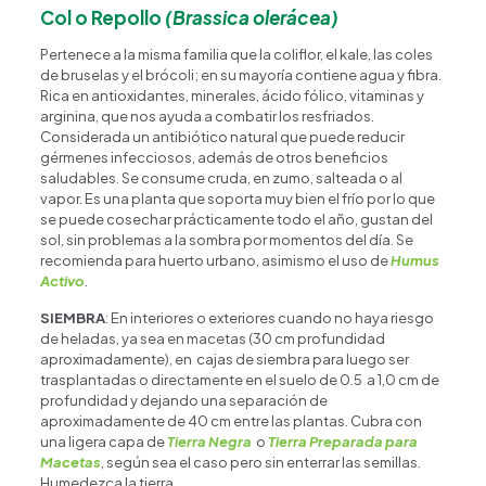
Col o Repollo
(Brassica olerácea)
Pertenece a la misma familia que la coliflor, el kale, las coles
de bruselas y el brócoli; en su mayoría contiene agua y fibra.
Rica en antioxidantes, minerales, ácido fólico, vitaminas y
arginina, que nos ayuda a combatir los resfriados.
Considerada un antibiótico natural que puede reducir
gérmenes infecciosos, además de otros beneficios
saludables. Se consume cruda, en zumo, salteada o al
vapor. Es una planta que soporta muy bien el frío por lo que
se puede cosechar prácticamente todo el año, gustan del
sol, sin problemas a la sombra por momentos del día. Se
recomienda para huerto urbano, asimismo el uso de
Humus
Activo
.
SIEMBRA
: En interiores o exteriores cuando no haya riesgo
de heladas, ya sea en macetas (30 cm profundidad
aproximadamente), en cajas de siembra para luego ser
trasplantadas o directamente en el suelo de 0.5 a 1,0 cm de
profundidad y dejando una separación de
aproximadamente de 40 cm entre las plantas. Cubra con
una ligera capa de
Tierra Negra
o
Tierra Preparada para
Macetas
, según sea el caso pero sin enterrar las semillas.
Humedezca la tierra.