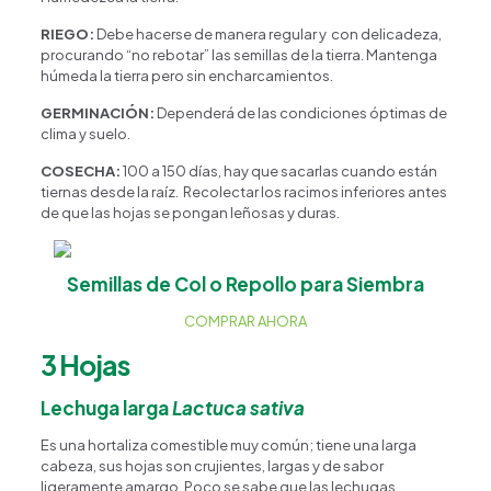
RIEGO:
Debe hacerse de manera regular y con delicadeza,
procurando “no rebotar” las semillas de la tierra. Mantenga
húmeda la tierra pero sin encharcamientos.
GERMINACIÓN:
Dependerá de las condiciones óptimas de
clima y suelo.
COSECHA:
100 a 150 días, hay que sacarlas cuando están
tiernas desde la raíz. Recolectar los racimos inferiores antes
de que las hojas se pongan leñosas y duras.
Semillas de Col o Repollo para Siembra
COMPRAR AHORA
3 Hojas
Lechuga larga
Lactuca sativa
Es una hortaliza comestible muy común; tiene una larga
cabeza, sus hojas son crujientes, largas y de sabor
ligeramente amargo. Poco se sabe que las lechugas