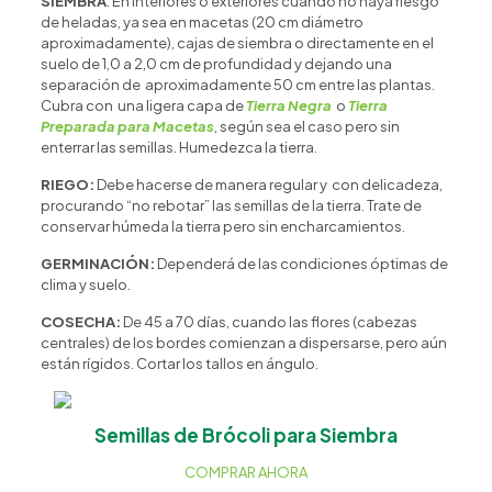
SIEMBRA
: En interiores o exteriores cuando no haya riesgo
de heladas, ya sea en macetas (20 cm diámetro
aproximadamente), cajas de siembra o directamente en el
suelo de 1,0 a 2,0 cm de profundidad y dejando una
separación de aproximadamente 50 cm entre las plantas.
Cubra con una ligera capa de
Tierra Negra
o
Tierra
Preparada para Macetas
, según sea el caso pero sin
enterrar las semillas. Humedezca la tierra.
RIEGO:
Debe hacerse de manera regular y con delicadeza,
procurando “no rebotar” las semillas de la tierra. Trate de
conservar húmeda la tierra pero sin encharcamientos.
GERMINACIÓN:
Dependerá de las condiciones óptimas de
clima y suelo.
COSECHA:
De 45 a 70 días, cuando las flores (cabezas
centrales) de los bordes comienzan a dispersarse, pero aún
están rígidos. Cortar los tallos en ángulo.
Semillas de Brócoli para Siembra
COMPRAR AHORA