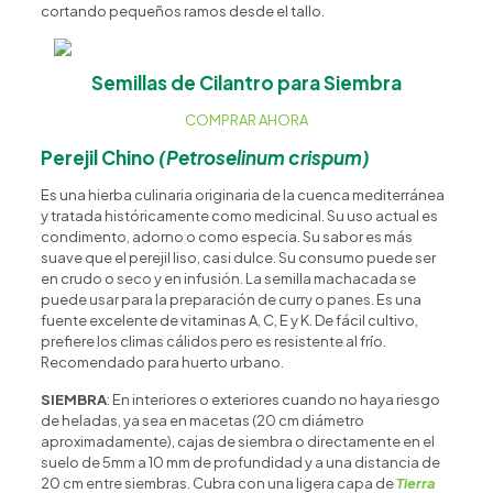
cortando pequeños ramos desde el tallo.
Semillas de Cilantro para Siembra
COMPRAR AHORA
Perejil Chino
(Petroselinum crispum)
Es una hierba culinaria originaria de la cuenca mediterránea
y tratada históricamente como medicinal. Su uso actual es
condimento, adorno o como especia. Su sabor es más
suave que el perejil liso, casi dulce. Su consumo puede ser
en crudo o seco y en infusión. La semilla machacada se
puede usar para la preparación de curry o panes. Es una
fuente excelente de vitaminas A, C, E y K. De fácil cultivo,
prefiere los climas cálidos pero es resistente al frío.
Recomendado para huerto urbano.
SIEMBRA
: En interiores o exteriores cuando no haya riesgo
de heladas, ya sea en macetas (20 cm diámetro
aproximadamente), cajas de siembra o directamente en el
suelo de 5mm a 10 mm de profundidad y a una distancia de
20 cm entre siembras. Cubra con una ligera capa de
Tierra