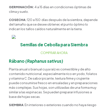
GERMINACIÓN:
4 a 15 días en condiciones óptimas de
clima y suelo.
COSECHA:
120 a 150 días después de la siembra, depende
del tamaño que se desee obtener, el punto óptimo lo
indican los tallos caídos naturalmente en la tierra.
Semillas de Cebolla para Siembra
COMPRAR AHORA
Rábano
(Raphanus sativus)
Planta anual o bianual cuya raíz es comestible y de alto
contenido nutricional, especialmente rico en yodo, folatos
y vitamina C. De sabor picante, textura firme y crujiente
puede consumirse fresco en ensaladas y en preparaciones
más complejas. Sus hojas, son utilizadas de una forma muy
similar a las espinacas. Se pueden preparar infusiones a
base de hojas secas.
SIEMBRA
: En interiores o exteriores cuando no haya riesgo