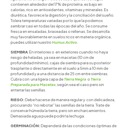
contienen alrededor del 17% de proteína, es bajo en
calorías, rico en antioxidantes, vitaminas y minerales. Es
diurética, favorece la digestión y la conciliación del sueño.
Tolera temperaturas variadas por lo que la podemos
sembrar casi en todas las épocas del año. Se consume
fresca en ensaladas, braseadas o rellenas. Se desarrolla
muy favorablemente en suelos ricos en materia orgánica,
puedes utilizar nuestro
Humus Activo
.
SIEMBRA
: En interiores o en exteriores cuando no haya
riesgo de heladas, ya sea en macetas (10 cm de
profundidad mínimo), cajas de siembra para su posterior
trasplante o directamente en el suelo a 5mm a 10 mm de
profundidad y a una distancia de 25 cm entre siembras.
Cubra con una ligera capa de
Tierra Negra
o
Tierra
Preparada para Macetas
, según sea el caso pero sin
enterrar las semillas.
RIEGO:
Debe hacerse de manera regular y con delicadeza,
procurando “no rebotar” las semillas de la tierra. Trate de
conservar húmeda la tierra, pero sin encharcamientos.
Demasiada agua puede podrir la lechuga.
GERMINACIÓN:
Dependerá de las condiciones óptimas de