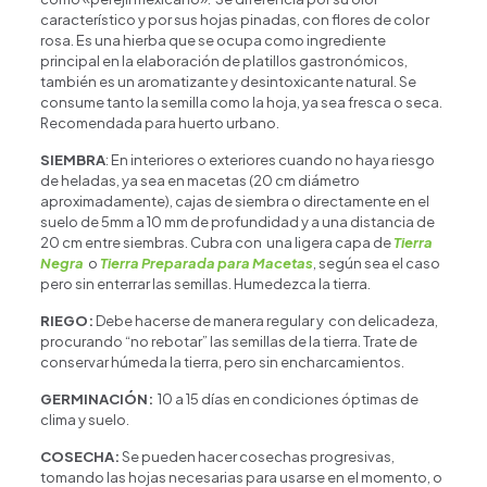
característico y por sus hojas pinadas, con flores de color
rosa. Es una hierba que se ocupa como ingrediente
principal en la elaboración de platillos gastronómicos,
también es un aromatizante y desintoxicante natural. Se
consume tanto la semilla como la hoja, ya sea fresca o seca.
Recomendada para huerto urbano.
SIEMBRA
: En interiores o exteriores cuando no haya riesgo
de heladas, ya sea en macetas (20 cm diámetro
aproximadamente), cajas de siembra o directamente en el
suelo de 5mm a 10 mm de profundidad y a una distancia de
20 cm entre siembras. Cubra con una ligera capa de
Tierra
Negra
o
Tierra Preparada para Macetas
, según sea el caso
pero sin enterrar las semillas. Humedezca la tierra.
RIEGO:
Debe hacerse de manera regular y con delicadeza,
procurando “no rebotar” las semillas de la tierra. Trate de
conservar húmeda la tierra, pero sin encharcamientos.
GERMINACIÓN:
10 a 15 días en condiciones óptimas de
clima y suelo.
COSECHA:
Se pueden hacer cosechas progresivas,
tomando las hojas necesarias para usarse en el momento, o