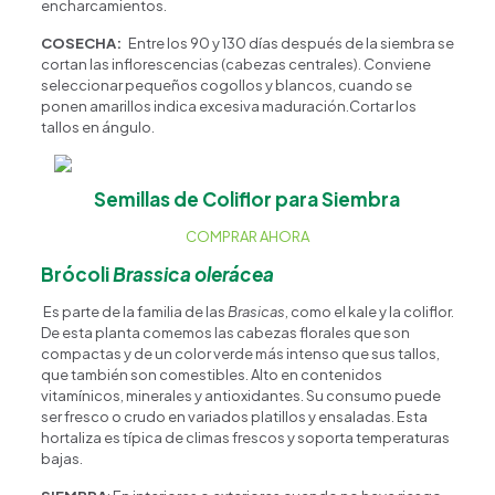
encharcamientos.
COSECHA:
Entre los 90 y 130 días después de la siembra se
cortan las inflorescencias (cabezas centrales). Conviene
seleccionar pequeños cogollos y blancos, cuando se
ponen amarillos indica excesiva maduración.Cortar los
tallos en ángulo.
Semillas de Coliflor para Siembra
COMPRAR AHORA
Brócoli
Brassica olerácea
Es parte de la familia de las
Brasicas
, como el kale y la coliflor.
De esta planta comemos las cabezas florales que son
compactas y de un color verde más intenso que sus tallos,
que también son comestibles. Alto en contenidos
vitamínicos, minerales y antioxidantes. Su consumo puede
ser fresco o crudo en variados platillos y ensaladas. Esta
hortaliza es típica de climas frescos y soporta temperaturas
bajas.