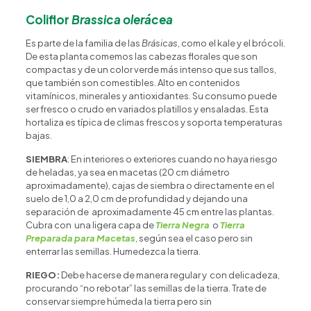
Coliflor
Brassica olerácea
Es parte de la familia de las
Brásicas
, como el kale y el brócoli.
De esta planta comemos las cabezas florales que son
compactas y de un color verde más intenso que sus tallos,
que también son comestibles. Alto en contenidos
vitamínicos, minerales y antioxidantes. Su consumo puede
ser fresco o crudo en variados platillos y ensaladas. Esta
hortaliza es típica de climas frescos y soporta temperaturas
bajas.
SIEMBRA
: En interiores o exteriores cuando no haya riesgo
de heladas, ya sea en macetas (20 cm diámetro
aproximadamente), cajas de siembra o directamente en el
suelo de 1,0 a 2,0 cm de profundidad y dejando una
separación de aproximadamente 45 cm entre las plantas.
Cubra con una ligera capa de
Tierra Negra
o
Tierra
Preparada para Macetas
, según sea el caso pero sin
enterrar las semillas. Humedezca la tierra.
RIEGO:
Debe hacerse de manera regular y con delicadeza,
procurando “no rebotar” las semillas de la tierra. Trate de
conservar siempre húmeda la tierra pero sin