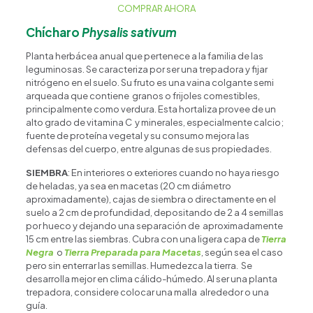
COMPRAR AHORA
Chícharo
Physalis sativum
Planta herbácea anual que pertenece a la familia de las
leguminosas. Se caracteriza por ser una trepadora y fijar
nitrógeno en el suelo. Su fruto es una vaina colgante semi
arqueada que contiene granos o frijoles comestibles,
principalmente como verdura. Esta hortaliza provee de un
alto grado de vitamina C y minerales, especialmente calcio;
fuente de proteína vegetal y su consumo mejora las
defensas del cuerpo, entre algunas de sus propiedades.
SIEMBRA
: En interiores o exteriores cuando no haya riesgo
de heladas, ya sea en macetas (20 cm diámetro
aproximadamente), cajas de siembra o directamente en el
suelo a 2 cm de profundidad, depositando de 2 a 4 semillas
por hueco y dejando una separación de aproximadamente
15 cm entre las siembras. Cubra con una ligera capa de
Tierra
Negra
o
Tierra Preparada para Macetas
, según sea el caso
pero sin enterrar las semillas. Humedezca la tierra. Se
desarrolla mejor en clima cálido-húmedo. Al ser una planta
trepadora, considere colocar una malla alrededor o una
guía.