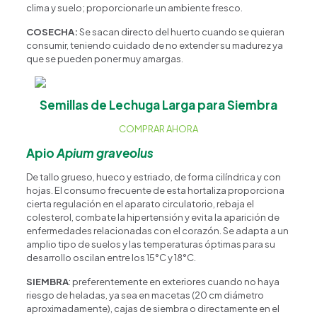
clima y suelo; proporcionarle un ambiente fresco.
COSECHA:
Se sacan directo del huerto cuando se quieran
consumir, teniendo cuidado de no extender su madurez ya
que se pueden poner muy amargas.
Semillas de Lechuga Larga para Siembra
COMPRAR AHORA
Apio
Apium graveolus
De tallo grueso, hueco y estriado, de forma cilíndrica y con
hojas. El consumo frecuente de esta hortaliza proporciona
cierta regulación en el aparato circulatorio, rebaja el
colesterol, combate la hipertensión y evita la aparición de
enfermedades relacionadas con el corazón. Se adapta a un
amplio tipo de suelos y las temperaturas óptimas para su
desarrollo oscilan entre los 15°C y 18°C.
SIEMBRA
: preferentemente en exteriores cuando no haya
riesgo de heladas, ya sea en macetas (20 cm diámetro
aproximadamente), cajas de siembra o directamente en el