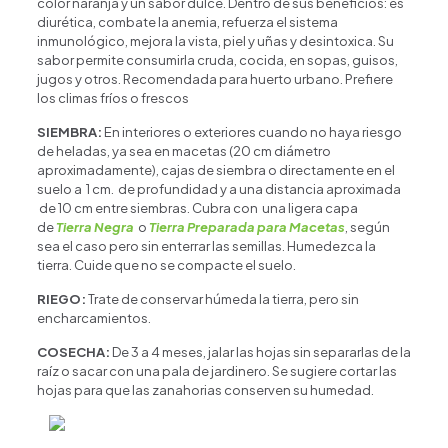
color naranja y un sabor dulce. Dentro de sus beneficios: es
diurética, combate la anemia, refuerza el sistema
inmunológico, mejora la vista, piel y uñas y desintoxica. Su
sabor permite consumirla cruda, cocida, en sopas, guisos,
jugos y otros. Recomendada para huerto urbano. Prefiere
los climas fríos o frescos
SIEMBRA:
En interiores o exteriores cuando no haya riesgo
de heladas, ya sea en macetas (20 cm diámetro
aproximadamente), cajas de siembra o directamente en el
suelo a 1 cm. de profundidad y a una distancia aproximada
de 10 cm entre siembras. Cubra con una ligera capa
de
Tierra Negra
o
Tierra Preparada para Macetas
, según
sea el caso pero sin enterrar las semillas. Humedezca la
tierra. Cuide que no se compacte el suelo.
RIEGO:
Trate de conservar húmeda la tierra, pero sin
encharcamientos.
COSECHA:
De 3 a 4 meses, jalar las hojas sin separarlas de la
raíz o sacar con una pala de jardinero. Se sugiere cortar las
hojas para que las zanahorias conserven su humedad.