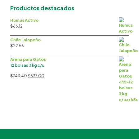
Productos destacados
Humus Activo
$
66.12
Chile Jalapeño
$
22.56
Arena para Gatos
12 bolsas 3 kg c/u
El
El
$
743.40
$
637.00
precio
precio
original
actual
era:
es:
$743.40.
$637.00.