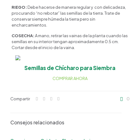
RIEGO:
Debe hacerse de manera regular y con delicadeza,
procurando “no rebotar” las semillas de la tierra. Trate de
conservar siempre húmeda la tierra pero sin
encharcamientos.
COSECHA:
A mano, retirar las vainas de la planta cuando las
semillas en su interior tengan aproximadamente 0.5 cm.
Cortar desde el inicio de la vaina.
Semillas de Chícharo para Siembra
COMPRAR AHORA
Compartir
0
Consejos relacionados