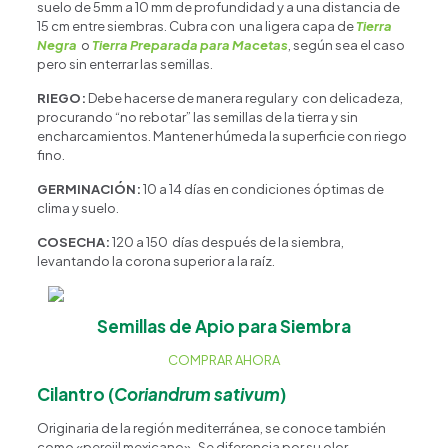
suelo de 5mm a 10 mm de profundidad y a una distancia de
15 cm entre siembras. Cubra con una ligera capa de
Tierra
Negra
o
Tierra Preparada para Macetas
, según sea el caso
pero sin enterrar las semillas.
RIEGO:
Debe hacerse de manera regular y con delicadeza,
procurando “no rebotar” las semillas de la tierra y sin
encharcamientos. Mantener húmeda la superficie con riego
fino.
GERMINACIÓN:
10 a 14 días en condiciones óptimas de
clima y suelo.
COSECHA:
120 a 150 días después de la siembra,
levantando la corona superior a la raíz.
Semillas de Apio para Siembra
COMPRAR AHORA
Cilantro
(
Coriandrum sativum
)
Originaria de la región mediterránea, se conoce también
como «perejil mexicano». Se diferencia por su olor