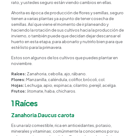
rato, y ustedes seguro están viendo cambios en ellas.
Ahorita es época de producción de flores y semillas, seguro
tienen a varias plantas ya a punto de tener cosecha de
semillas. Así que viene el momento de ir planeando y
haciendo la rotación de sus cultivos hacia la producción de
invierno, o también puede que decidan dejar descansar el
huerto en esta etapa, para abonarlo y nutrirlo bien para que
esté listo para la primavera.
Estos son algunos de los cultivos que puedes plantar en
noviembre.
Raíces
:
Zanahoria, cebolla, ajo, rábano.
Flores:
Manzanilla, caléndula, coliflor, brócoli, col.
Hojas:
Lechuga, apio, espinaca, cilantro, perejil, acelga.
Frutos:
Jitomate, haba, chicharos.
1 Raíces
Zanahoria
Daucus carota
Es una raíz comestible, rica en antioxidantes, potasio,
minerales y vitaminas; comúnmente la conocemos por su