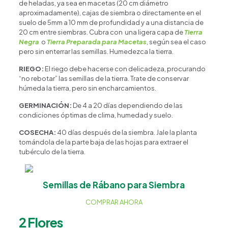
de heladas, ya sea en macetas (20 cm diámetro
aproximadamente), cajas de siembra o directamente en el
suelo de 5mm a 10 mm de profundidad y a una distancia de
20 cm entre siembras. Cubra con una ligera capa de
Tierra
Negra
o
Tierra Preparada para Macetas
, según sea el caso
pero sin enterrar las semillas. Humedezca la tierra.
RIEGO:
El riego debe hacerse con delicadeza, procurando
“no rebotar” las semillas de la tierra. Trate de conservar
húmeda la tierra, pero sin encharcamientos.
GERMINACIÓN:
De 4 a 20 días dependiendo de las
condiciones óptimas de clima, humedad y suelo.
COSECHA:
40 días después de la siembra. Jale la planta
Happy Flower
Agente IA
tomándola de la parte baja de las hojas para extraer el
tubérculo de la tierra.
¿En qué podemos ayudarte?
Semillas de Rábano para Siembra
COMPRAR AHORA
2 Flores