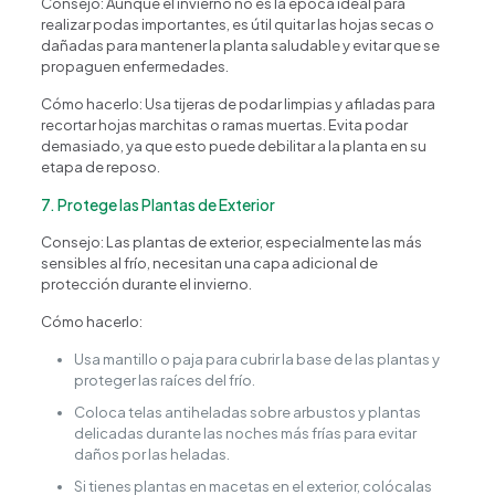
Consejo: Aunque el invierno no es la época ideal para
realizar podas importantes, es útil quitar las hojas secas o
dañadas para mantener la planta saludable y evitar que se
propaguen enfermedades.
Cómo hacerlo: Usa tijeras de podar limpias y afiladas para
recortar hojas marchitas o ramas muertas. Evita podar
demasiado, ya que esto puede debilitar a la planta en su
etapa de reposo.
7. Protege las Plantas de Exterior
Consejo: Las plantas de exterior, especialmente las más
sensibles al frío, necesitan una capa adicional de
protección durante el invierno.
Cómo hacerlo:
Usa mantillo o paja para cubrir la base de las plantas y
proteger las raíces del frío.
Coloca telas antiheladas sobre arbustos y plantas
delicadas durante las noches más frías para evitar
daños por las heladas.
Si tienes plantas en macetas en el exterior, colócalas