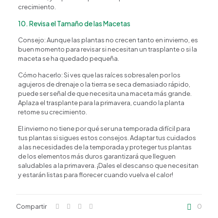
crecimiento.
10. Revisa el Tamaño de las Macetas
Consejo: Aunque las plantas no crecen tanto en invierno, es
buen momento para revisar si necesitan un trasplante o si la
maceta se ha quedado pequeña.
Cómo hacerlo: Si ves que las raíces sobresalen por los
agujeros de drenaje o la tierra se seca demasiado rápido,
puede ser señal de que necesita una maceta más grande.
Aplaza el trasplante para la primavera, cuando la planta
retome su crecimiento.
El invierno no tiene por qué ser una temporada difícil para
tus plantas si sigues estos consejos. Adaptar tus cuidados
a las necesidades de la temporada y proteger tus plantas
de los elementos más duros garantizará que lleguen
saludables a la primavera. ¡Dales el descanso que necesitan
y estarán listas para florecer cuando vuelva el calor!
Compartir
0