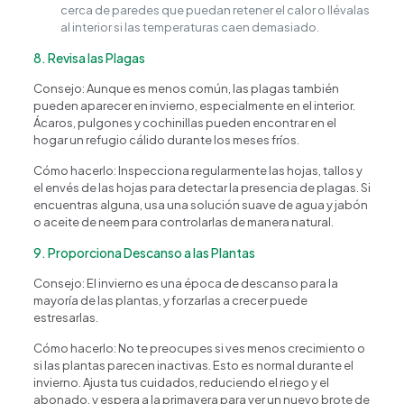
cerca de paredes que puedan retener el calor o llévalas
al interior si las temperaturas caen demasiado.
8. Revisa las Plagas
Consejo: Aunque es menos común, las plagas también
pueden aparecer en invierno, especialmente en el interior.
Ácaros, pulgones y cochinillas pueden encontrar en el
hogar un refugio cálido durante los meses fríos.
Cómo hacerlo: Inspecciona regularmente las hojas, tallos y
el envés de las hojas para detectar la presencia de plagas. Si
encuentras alguna, usa una solución suave de agua y jabón
o aceite de neem para controlarlas de manera natural.
9. Proporciona Descanso a las Plantas
Consejo: El invierno es una época de descanso para la
mayoría de las plantas, y forzarlas a crecer puede
estresarlas.
Cómo hacerlo: No te preocupes si ves menos crecimiento o
si las plantas parecen inactivas. Esto es normal durante el
invierno. Ajusta tus cuidados, reduciendo el riego y el
abonado, y espera a la primavera para ver un nuevo brote de