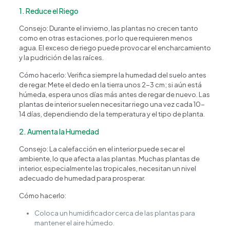
1. Reduce el Riego
Consejo: Durante el invierno, las plantas no crecen tanto
como en otras estaciones, por lo que requieren menos
agua. El exceso de riego puede provocar el encharcamiento
y la pudrición de las raíces.
Cómo hacerlo: Verifica siempre la humedad del suelo antes
de regar. Mete el dedo en la tierra unos 2-3 cm; si aún está
húmeda, espera unos días más antes de regar de nuevo. Las
plantas de interior suelen necesitar riego una vez cada 10-
14 días, dependiendo de la temperatura y el tipo de planta.
2. Aumenta la Humedad
Consejo: La calefacción en el interior puede secar el
ambiente, lo que afecta a las plantas. Muchas plantas de
interior, especialmente las tropicales, necesitan un nivel
adecuado de humedad para prosperar.
Cómo hacerlo:
Coloca un humidificador cerca de las plantas para
mantener el aire húmedo.