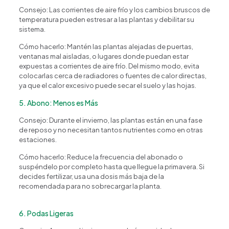
Consejo: Las corrientes de aire frío y los cambios bruscos de
temperatura pueden estresar a las plantas y debilitar su
sistema.
Cómo hacerlo: Mantén las plantas alejadas de puertas,
ventanas mal aisladas, o lugares donde puedan estar
expuestas a corrientes de aire frío. Del mismo modo, evita
colocarlas cerca de radiadores o fuentes de calor directas,
ya que el calor excesivo puede secar el suelo y las hojas.
5. Abono: Menos es Más
Consejo: Durante el invierno, las plantas están en una fase
de reposo y no necesitan tantos nutrientes como en otras
estaciones.
Cómo hacerlo: Reduce la frecuencia del abonado o
suspéndelo por completo hasta que llegue la primavera. Si
decides fertilizar, usa una dosis más baja de la
recomendada para no sobrecargar la planta.
6. Podas Ligeras