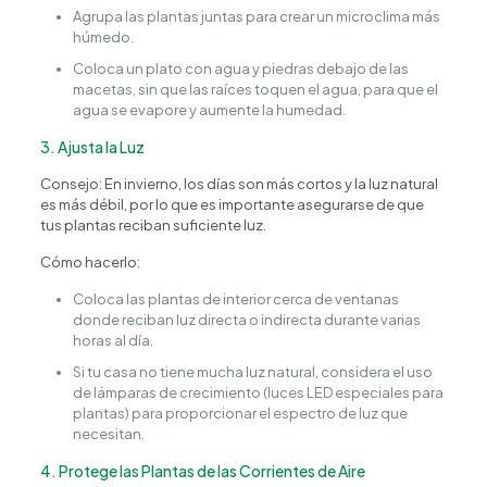
Agrupa las plantas juntas para crear un microclima más
húmedo.
Coloca un plato con agua y piedras debajo de las
macetas, sin que las raíces toquen el agua, para que el
agua se evapore y aumente la humedad.
3. Ajusta la Luz
Consejo: En invierno, los días son más cortos y la luz natural
es más débil, por lo que es importante asegurarse de que
tus plantas reciban suficiente luz.
Cómo hacerlo:
Coloca las plantas de interior cerca de ventanas
Happy Flower
Agente IA
donde reciban luz directa o indirecta durante varias
horas al día.
Si tu casa no tiene mucha luz natural, considera el uso
¿En qué podemos ayudarte?
de lámparas de crecimiento (luces LED especiales para
plantas) para proporcionar el espectro de luz que
necesitan.
4. Protege las Plantas de las Corrientes de Aire