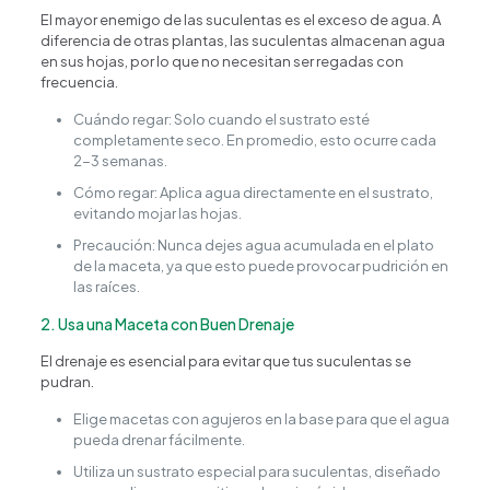
El mayor enemigo de las suculentas es el exceso de agua. A
diferencia de otras plantas, las suculentas almacenan agua
en sus hojas, por lo que no necesitan ser regadas con
frecuencia.
Cuándo regar: Solo cuando el sustrato esté
completamente seco. En promedio, esto ocurre cada
2-3 semanas.
Cómo regar: Aplica agua directamente en el sustrato,
evitando mojar las hojas.
Precaución: Nunca dejes agua acumulada en el plato
de la maceta, ya que esto puede provocar pudrición en
las raíces.
2. Usa una Maceta con Buen Drenaje
El drenaje es esencial para evitar que tus suculentas se
pudran.
Elige macetas con agujeros en la base para que el agua
pueda drenar fácilmente.
Utiliza un sustrato especial para suculentas, diseñado