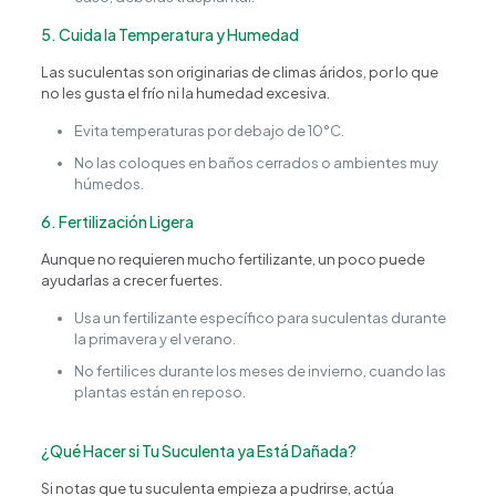
5. Cuida la Temperatura y Humedad
Las suculentas son originarias de climas áridos, por lo que
no les gusta el frío ni la humedad excesiva.
Evita temperaturas por debajo de 10°C.
No las coloques en baños cerrados o ambientes muy
húmedos.
6. Fertilización Ligera
Aunque no requieren mucho fertilizante, un poco puede
ayudarlas a crecer fuertes.
Usa un fertilizante específico para suculentas durante
la primavera y el verano.
No fertilices durante los meses de invierno, cuando las
plantas están en reposo.
¿Qué Hacer si Tu Suculenta ya Está Dañada?
Si notas que tu suculenta empieza a pudrirse, actúa