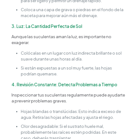
para ser ligero y permitir un drenaje rápido.
Coloca una capa de grava o piedras en el fondo de la
maceta para mejorar aún más el drenaje.
3. Luz: La Cantidad Perfecta de Sol
Happy Flower
Agente IA
Aunque las suculentas aman la luz, es importante no
exagerar.
¿En qué podemos ayudarte?
Colócalas en un lugar con luz indirecta brillante o sol
suave durante unas horas al día.
Si están expuestas a un sol muy fuerte, las hojas
podrían quemarse.
4. Revisión Constante: Detecta Problemas a Tiempo
Inspeccionar tus suculentas regularmente puede ayudarte
a prevenir problemas graves.
Hojas blandas o translúcidas: Esto indica exceso de
agua. Retira las hojas afectadas y ajusta el riego.
Olor desagradable: Si el sustrato huele mal,
probablemente las raíces estén podridas. En este
caso, deberás trasplantar.