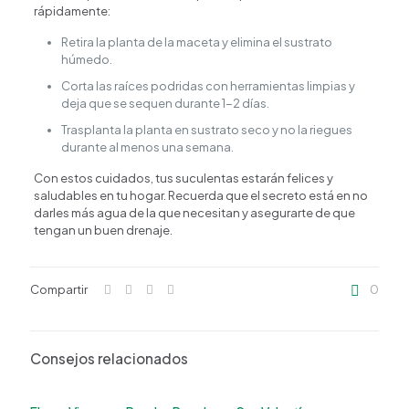
rápidamente:
Retira la planta de la maceta y elimina el sustrato
húmedo.
Corta las raíces podridas con herramientas limpias y
deja que se sequen durante 1-2 días.
Trasplanta la planta en sustrato seco y no la riegues
durante al menos una semana.
Con estos cuidados, tus suculentas estarán felices y
saludables en tu hogar. Recuerda que el secreto está en no
darles más agua de la que necesitan y asegurarte de que
tengan un buen drenaje.
Compartir
0
Consejos relacionados