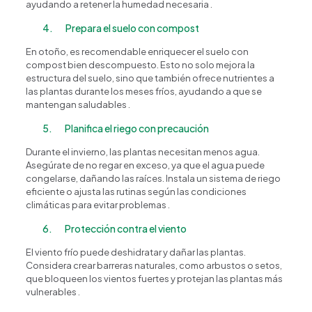
ayudando a retener la humedad necesaria .
¿En qué podemos ayudarte?
4. Prepara el suelo con compost
En otoño, es recomendable enriquecer el suelo con
compost bien descompuesto. Esto no solo mejora la
estructura del suelo, sino que también ofrece nutrientes a
las plantas durante los meses fríos, ayudando a que se
mantengan saludables .
5. Planifica el riego con precaución
Durante el invierno, las plantas necesitan menos agua.
Asegúrate de no regar en exceso, ya que el agua puede
congelarse, dañando las raíces. Instala un sistema de riego
eficiente o ajusta las rutinas según las condiciones
climáticas para evitar problemas .
6. Protección contra el viento
El viento frío puede deshidratar y dañar las plantas.
Considera crear barreras naturales, como arbustos o setos,
que bloqueen los vientos fuertes y protejan las plantas más
vulnerables .