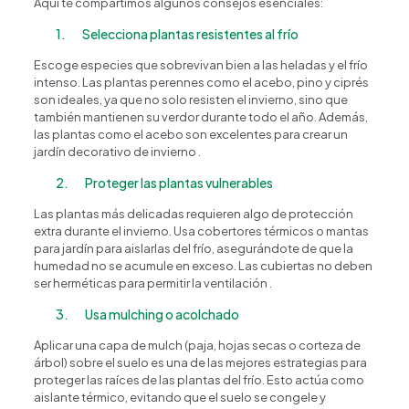
Aquí te compartimos algunos consejos esenciales:
1. Selecciona plantas resistentes al frío
Escoge especies que sobrevivan bien a las heladas y el frío
intenso. Las plantas perennes como el acebo, pino y ciprés
son ideales, ya que no solo resisten el invierno, sino que
también mantienen su verdor durante todo el año. Además,
las plantas como el acebo son excelentes para crear un
jardín decorativo de invierno .
2. Proteger las plantas vulnerables
Las plantas más delicadas requieren algo de protección
extra durante el invierno. Usa cobertores térmicos o mantas
para jardín para aislarlas del frío, asegurándote de que la
humedad no se acumule en exceso. Las cubiertas no deben
ser herméticas para permitir la ventilación .
3. Usa mulching o acolchado
Aplicar una capa de mulch (paja, hojas secas o corteza de
árbol) sobre el suelo es una de las mejores estrategias para
Happy Flower
Agente IA
proteger las raíces de las plantas del frío. Esto actúa como
aislante térmico, evitando que el suelo se congele y