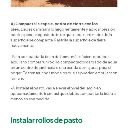
4) Compacta la capa superior de tierra con los
pies.
Debes caminar a lo largo lentamente y aplicar presión
con los pies, asegurándote de que cada centímetro de la
Happy Flower
Agente IA
superficie se compacte. Rastrilla la superficie de tierra
nuevamente.
-Para compactar la tierra de forma más eficiente, puedes
¿En qué podemos ayudarte?
alquilar o comprar un rodillo compactador cargado de agua
en un centro de jardinería o una tienda de mejoras para el
hogar. Existen muchos modelos que se pueden empujar con
la mano.
-Al instalar el pasto, vas a elevar el nivel del jardín en
aproximadamente 5 cm, así que debes compactar la tierra al
menos en esa medida.
Instalar rollos de pasto