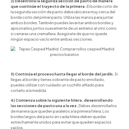
2) Desenrolla la segunda sección de pasto de manera
que continúe el trayecto de la primera.
El borde corto de
la segunda sección de pasto debe ubicarse muy cerca del
borde corto del primer pasto. Utiliza las manos para juntar
ambos bordes. También puedes levantar ambos bordes y
apisonarlos juntos suavemente de un extremo al otro como
si cerraras una cremallera. Asegúrate de que no quede
ningún espacio vacío entre ambas secciones.
3) Continúa el proceso hasta llegar al borde del jardín.
Si
llegas al borde y tienes sobrante de pasto enrollado,
puedes utilizar con cuidado un cuchillo afilado para
cortarlo a la medida.
4) Comienza sobre la siguiente hilera, desenrollando
las secciones de pasto una a la vez.
Debes desenrollarlos
de manera que queden paralelos a la primera hilera. Los
bordes largos del pasto en cada hilera deben quedar
estrechamente unidos para evitar que queden espacios
vacíos.