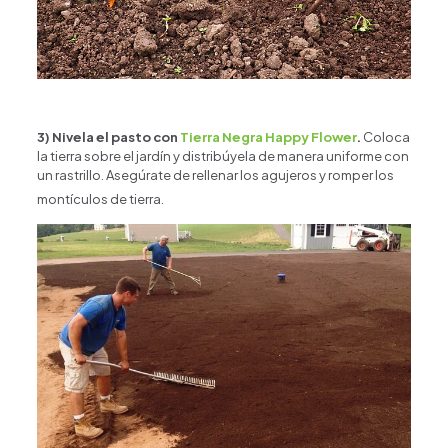
3)
Nivela el pasto con
Tierra Negra Happy Flower
.
Coloca
la tierra sobre el jardín y distribúyela de manera uniforme con
un rastrillo. Asegúrate de rellenar los agujeros y romper los
montículos de tierra.