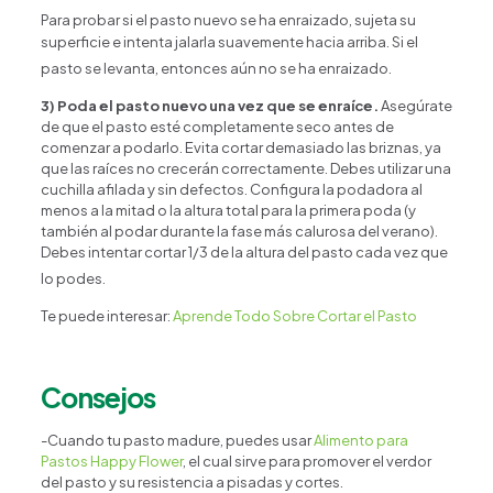
Para probar si el pasto nuevo se ha enraizado, sujeta su
superficie e intenta jalarla suavemente hacia arriba. Si el
pasto se levanta, entonces aún no se ha enraizado.
3) Poda el pasto nuevo una vez que se enraíce.
Asegúrate
de que el pasto esté completamente seco antes de
comenzar a podarlo. Evita cortar demasiado las briznas, ya
que las raíces no crecerán correctamente. Debes utilizar una
cuchilla afilada y sin defectos. Configura la podadora al
menos a la mitad o la altura total para la primera poda (y
también al podar durante la fase más calurosa del verano).
Debes intentar cortar 1/3 de la altura del pasto cada vez que
lo podes.
Te puede interesar:
Aprende Todo Sobre Cortar el Pasto
Consejos
-Cuando tu pasto madure, puedes usar
Alimento para
Pastos Happy Flower
, el cual sirve para promover el verdor
del pasto y su resistencia a pisadas y cortes.