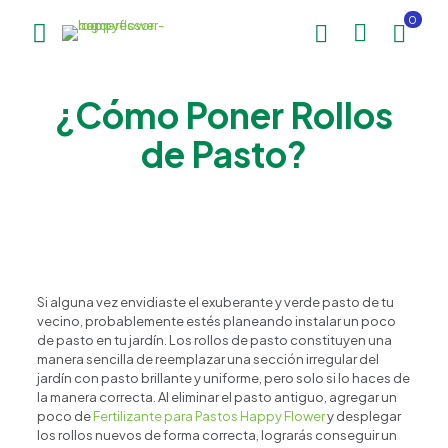
0
¿Cómo Poner Rollos
de Pasto?
Si alguna vez envidiaste el exuberante y verde pasto de tu
vecino, probablemente estés planeando instalar un poco
de pasto en tu jardín. Los rollos de pasto constituyen una
manera sencilla de reemplazar una sección irregular del
jardín con pasto brillante y uniforme, pero solo si lo haces de
la manera correcta. Al eliminar el pasto antiguo, agregar un
poco de
Fertilizante para Pastos Happy Flower
y desplegar
los rollos nuevos de forma correcta, lograrás conseguir un