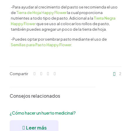
-Para ayudar al crecimiento del pasto se recomienda el uso
de
Tierra de Hoja Happy Flower
la cual proporciona
nutrientes a todo tipo de pasto. Adicional a la
Tierra Negra
Happy Flower
que se uso al colocar los rollos de pasto,
también puedes agregar un poco de la tierra de hoja.
-Puedes optar por sembrar pasto mediante el uso de
Semillas para Pasto Happy Flower.
Compartir
2
Consejos relacionados
¿Cómo hacer un huerto medicinal?
Leer más