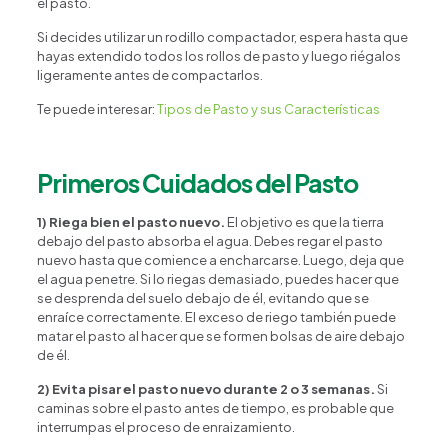
el pasto.
Si decides utilizar un rodillo compactador, espera hasta que
hayas extendido todos los rollos de pasto y luego riégalos
ligeramente antes de compactarlos.
Te puede interesar:
Tipos de Pasto y sus Características
Primeros Cuidados del Pasto
1) Riega bien el pasto nuevo.
El objetivo es que la tierra
debajo del pasto absorba el agua. Debes regar el pasto
nuevo hasta que comience a encharcarse. Luego, deja que
el agua penetre. Si lo riegas demasiado, puedes hacer que
se desprenda del suelo debajo de él, evitando que se
enraíce correctamente. El exceso de riego también puede
matar el pasto al hacer que se formen bolsas de aire debajo
de él.
2)
Evita pisar el pasto nuevo durante 2 o 3 semanas.
Si
caminas sobre el pasto antes de tiempo, es probable que
interrumpas el proceso de enraizamiento.