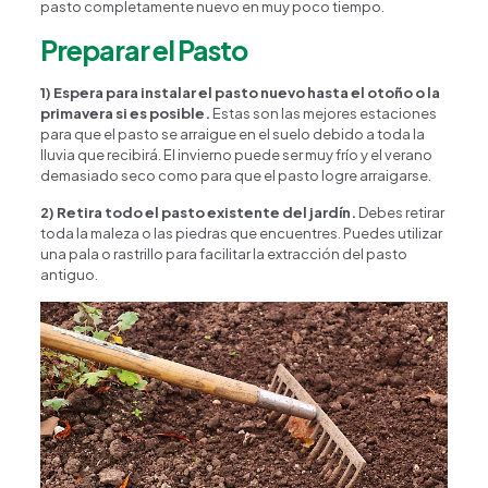
pasto completamente nuevo en muy poco tiempo.
Preparar el Pasto
1) Espera para instalar el pasto nuevo hasta el otoño o la
primavera si es posible.
Estas son las mejores estaciones
para que el pasto se arraigue en el suelo debido a toda la
lluvia que recibirá. El invierno puede ser muy frío y el verano
demasiado seco como para que el pasto logre arraigarse.
2) Retira todo el pasto existente del jardín.
Debes retirar
toda la maleza o las piedras que encuentres. Puedes utilizar
una pala o rastrillo para facilitar la extracción del pasto
antiguo.