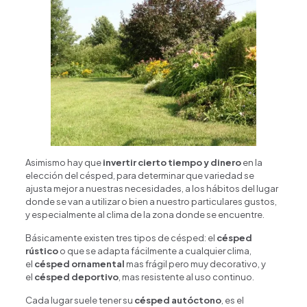
Asimismo hay que
invertir cierto tiempo y dinero
en la
elección del césped, para determinar que variedad se
ajusta mejor a nuestras necesidades, a los hábitos del lugar
donde se van a utilizar o bien a nuestro particulares gustos,
y especialmente al clima de la zona donde se encuentre.
Básicamente existen tres tipos de césped: el
césped
rústico
o que se adapta fácilmente a cualquier clima,
el
césped ornamental
mas frágil pero muy decorativo, y
el
césped deportivo
, mas resistente al uso continuo.
Cada lugar suele tener su
césped autóctono
, es el