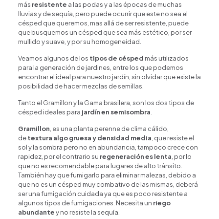
más
resistente
a las podas y a las épocas de muchas
lluvias y de sequía, pero puede ocurrir que este no sea el
césped que queremos, mas allá de ser resistente, puede
que busquemos un césped que sea más estético, por ser
mullido y suave, y por su homogeneidad.
Veamos algunos de los
tipos de césped
más utilizados
para la generación de jardines, entre los que podemos
encontrar el ideal para nuestro jardín, sin olvidar que existe la
posibilidad de hacer mezclas de semillas.
Tanto el Gramillon y la Gama brasilera, son los dos tipos de
césped ideales para
jardín en semisombra
.
Gramillon
, es una planta perenne de clima cálido,
de
textura algo gruesa y densidad media
, que resiste el
sol y la sombra pero no en abundancia, tampoco crece con
rapidez, por el contrario su
regeneración es lenta
, por lo
que no es recomendable para lugares de alto tránsito.
También hay que fumigarlo para eliminar malezas, debido a
que no es un césped muy combativo de las mismas, deberá
ser una fumigación cuidada ya que es poco resistente a
algunos tipos de fumigaciones. Necesita un
riego
abundante
y no resiste la sequía.