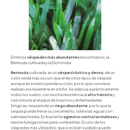
Entre los
céspedes más abundantes
encontramos, la
Bermuda cultivada y la Dichondra.
Bermuda
cultivada, es un
césped rústico y denso
, de un
color verde más oscuro que el de otros tipos de césped,
aunque en invierno pierde su color, por lo que conviene
realizar una resiembra en otoño. Se adecua a prácticamente
todos los suelos, con mucha resistencia al
alto tránsito
y
casi inmune al ataque de insectos y enfermedades
fúngicas, requiere de un
riego abundante
, por lo que la
sequía puede frenar su crecimiento, tolera las aguas con
salinidad media. Es bastante
agresivo contra las malezas
y
resiste fumigaciones para combatirlas. Es uno de los
céspedes más utilizados, que si es bien cuidado puede