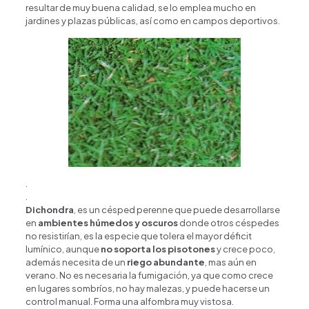
resultar de muy buena calidad, se lo emplea mucho en
jardines y plazas públicas, así como en campos deportivos.
.
.
Dichondra
, es un césped perenne que puede desarrollarse
en
ambientes húmedos y oscuros
donde otros céspedes
no resistirían, es la especie que tolera el mayor déficit
lumínico, aunque
no soporta los pisotones
y crece poco,
además necesita de un
riego abundante
, mas aún en
verano. No es necesaria la fumigación, ya que como crece
en lugares sombríos, no hay malezas, y puede hacerse un
control manual. Forma una alfombra muy vistosa.