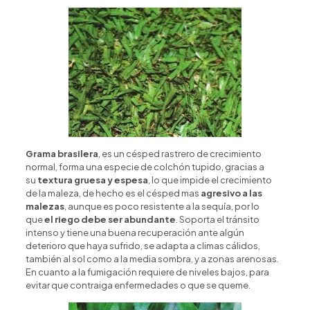
Grama brasilera
, es un césped rastrero de crecimiento
normal, forma una especie de colchón tupido, gracias a
su
textura gruesa y espesa
, lo que impide el crecimiento
de la maleza, de hecho es el césped mas
agresivo a las
malezas
, aunque es poco resistente a la sequía, por lo
que
el riego debe ser abundante
. Soporta el tránsito
intenso y tiene una buena recuperación ante algún
deterioro que haya sufrido, se adapta a climas cálidos,
también al sol como a la media sombra, y a zonas arenosas.
En cuanto a la fumigación requiere de niveles bajos, para
evitar que contraiga enfermedades o que se queme.