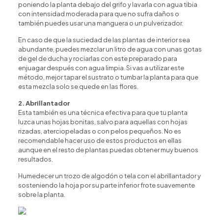
poniendo la planta debajo del grifo y lavarla con agua tibia
con intensidad moderada para que no sufra daños o
también puedes usar una manguera o un pulverizador.
En caso de que la suciedad de las plantas de interior sea
abundante, puedes mezclar un litro de agua con unas gotas
de gel de ducha y rociarlas con este preparado para
enjuagar después con agua limpia. Si vas a utilizar este
método, mejor tapar el sustrato o tumbar la planta para que
esta mezcla solo se quede en las flores.
2. Abrillantador
Esta también es una técnica efectiva para que tu planta
luzca unas hojas bonitas, salvo para aquellas con hojas
Happy Flower
Agente IA
rizadas, aterciopeladas o con pelos pequeños. No es
recomendable hacer uso de estos productos en ellas
aunque en el resto de plantas puedas obtener muy buenos
¿En qué podemos ayudarte?
resultados.
Humedecer un trozo de algodón o tela con el abrillantador y
sosteniendo la hoja por su parte inferior frote suavemente
sobre la planta.