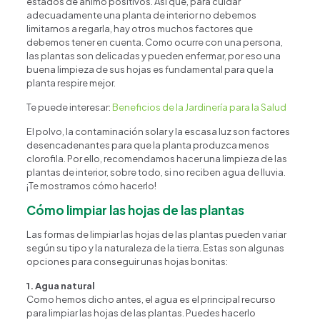
estados de ánimo positivos. Así que, para cuidar
adecuadamente una planta de interior no debemos
limitarnos a regarla, hay otros muchos factores que
debemos tener en cuenta. Como ocurre con una persona,
las plantas son delicadas y pueden enfermar, por eso una
buena limpieza de sus hojas es fundamental para que la
planta respire mejor.
Te puede interesar:
Beneficios de la Jardinería para la Salud
El polvo, la contaminación solar y la escasa luz son factores
desencadenantes para que la planta produzca menos
clorofila. Por ello, recomendamos hacer una limpieza de las
plantas de interior, sobre todo, si no reciben agua de lluvia.
¡Te mostramos cómo hacerlo!
Cómo limpiar las hojas de las plantas
Las formas de limpiar las hojas de las plantas pueden variar
según su tipo y la naturaleza de la tierra. Estas son algunas
opciones para conseguir unas hojas bonitas:
1. Agua natural
Como hemos dicho antes, el agua es el principal recurso
para limpiar las hojas de las plantas. Puedes hacerlo