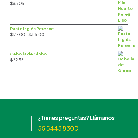
$
85.05
Pasto Inglés Perenne
Rango
$
177.00
-
$
315.00
de
precios:
desde
Cebolla de Globo
$177.00
$
22.56
hasta
$315.00
¿Tienes preguntas? Llámanos
55 5443 8300