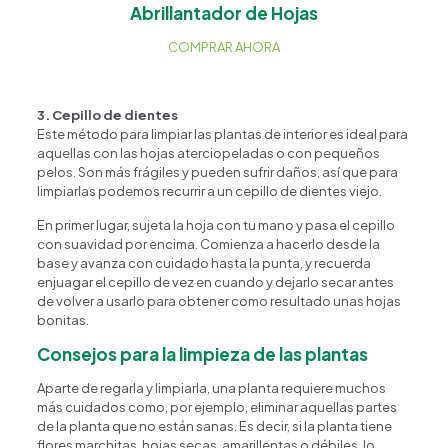
Abrillantador de Hojas
COMPRAR AHORA
3. Cepillo de dientes
Este método para limpiar las plantas de interior es ideal para
aquellas con las hojas aterciopeladas o con pequeños
pelos. Son más frágiles y pueden sufrir daños, así que para
limpiarlas podemos recurrir a un cepillo de dientes viejo.
En primer lugar, sujeta la hoja con tu mano y pasa el cepillo
con suavidad por encima. Comienza a hacerlo desde la
base y avanza con cuidado hasta la punta, y recuerda
enjuagar el cepillo de vez en cuando y dejarlo secar antes
de volver a usarlo para obtener como resultado unas hojas
bonitas.
Consejos para la limpieza de las plantas
Aparte de regarla y limpiarla, una planta requiere muchos
más cuidados como, por ejemplo, eliminar aquellas partes
de la planta que no están sanas. Es decir, si la planta tiene
flores marchitas, hojas secas, amarillentas o débiles, lo