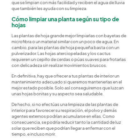
que se limpian con más facilidad y reciben el agua de lluvia
que también les ayuda con su limpieza.
Cómo limpiar una planta según su tipo de
hojas
Las plantas de hoja grande mejor limpiarlas con bayetas de
microfibra o un material similar con un poco de agua. En
cambio, para las plantas de hoja pequeña basta con un
pulverizador. Las hojas aterciopeladas y los cactus
requieren un cepillo de cerdas o púas suaves para frotarlas
con delicadeza sin realizar movimientos bruscos.
En definitiva, hay que ofrecer a tus plantas de interior un
mantenimiento adecuado si queremos mantenerlas en el
mejor estado posible. Solo así conseguiremos que luzcan
unas hojas bonitas y su aspecto sea saludable.
De hecho, si no efectúas una limpieza de las plantas de
interior para favorecer su respiración, el polvo y demás
agentes externos podrían acumularse en ellas. Como
consecuencia, se podría reducir tanto la cantidad de luz
solar que reciben que podrían llegar a enfermar con el
tiempo, e incluso morir.