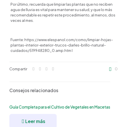
Por último, recuerda que limpiar las plantas que no reciben
agua de lluvia es vital para mantener su salud, y que lo más
recomendable es repetir este procedimiento, al menos, dos
veces al mes.
Fuente: https://www.elespanol.com/como/limpiar-hojas-
plantas-interior-exterior-trucos-darles-brillo-natural-
cuidados/519948280_0.amp.htm l
Compartir
0
Consejos relacionados
Guía Completa para el Cultivo de Vegetales en Macetas
Leer más