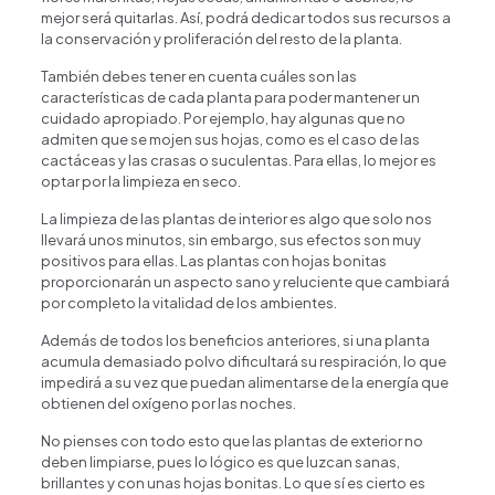
mejor será quitarlas. Así, podrá dedicar todos sus recursos a
la conservación y proliferación del resto de la planta.
También debes tener en cuenta cuáles son las
características de cada planta para poder mantener un
cuidado apropiado. Por ejemplo, hay algunas que no
admiten que se mojen sus hojas, como es el caso de las
cactáceas y las crasas o suculentas. Para ellas, lo mejor es
optar por la limpieza en seco.
La limpieza de las plantas de interior es algo que solo nos
llevará unos minutos, sin embargo, sus efectos son muy
positivos para ellas. Las plantas con hojas bonitas
proporcionarán un aspecto sano y reluciente que cambiará
por completo la vitalidad de los ambientes.
Además de todos los beneficios anteriores, si una planta
acumula demasiado polvo dificultará su respiración, lo que
impedirá a su vez que puedan alimentarse de la energía que
obtienen del oxígeno por las noches.
No pienses con todo esto que las plantas de exterior no
deben limpiarse, pues lo lógico es que luzcan sanas,
brillantes y con unas hojas bonitas. Lo que sí es cierto es