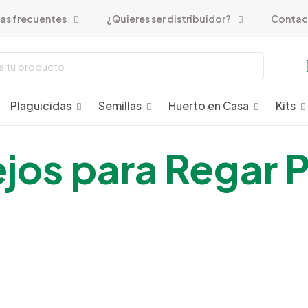
as frecuentes
¿Quieres ser distribuidor?
Contac
Plaguicidas
Semillas
Huerto en Casa
Kits
jos para Regar P