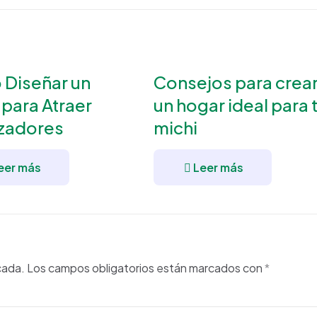
Diseñar un
Consejos para crea
 para Atraer
un hogar ideal para 
izadores
michi
eer más
Leer más
cada.
Los campos obligatorios están marcados con
*