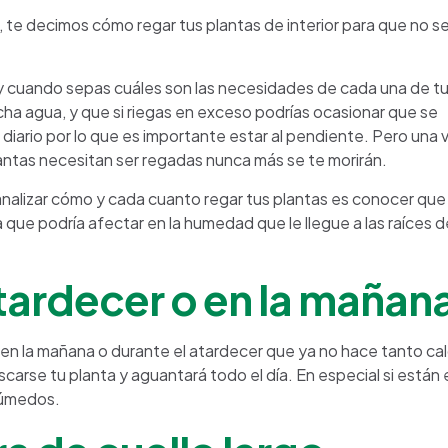
, te decimos cómo regar tus plantas de interior para que no se
re y cuando sepas cuáles son las necesidades de cada una de t
ha agua, y que si riegas en exceso podrías ocasionar que se
diario por lo que es importante estar al pendiente. Pero una 
antas necesitan ser regadas nunca más se te morirán.
alizar cómo y cada cuanto regar tus plantas es conocer que
 que podría afectar en la humedad que le llegue a las raíces d
tardecer o en la mañan
en la mañana o durante el atardecer que ya no hace tanto calo
carse tu planta y aguantará todo el día. En especial si están 
húmedos.