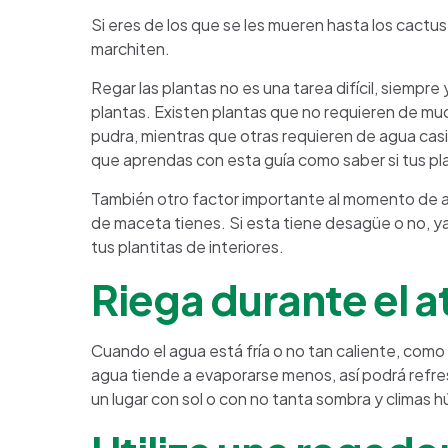
Si eres de los que se les mueren hasta los cactus
marchiten.
Regar las plantas no es una tarea difícil, siemp
plantas. Existen plantas que no requieren de muc
pudra, mientras que otras requieren de agua casi 
que aprendas con esta guía como saber si tus pl
También otro factor importante al momento de an
de maceta tienes. Si esta tiene desagüe o no, ya
tus plantitas de interiores.
Riega durante el a
Cuando el agua está fría o no tan caliente, como 
agua tiende a evaporarse menos, así podrá refres
un lugar con sol o con no tanta sombra y climas 