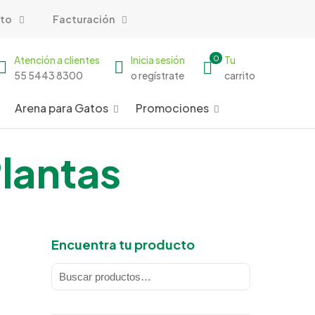
to
Facturación
Atención a clientes
Inicia sesión
0
Tu
55 5443 8300
o regístrate
carrito
Arena para Gatos
Promociones
lantas
Encuentra tu producto