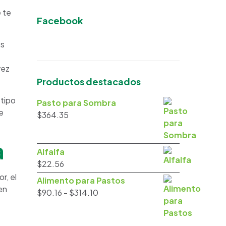
 te
Facebook
us
vez
Productos destacados
 tipo
Pasto para Sombra
e
$
364.35
a
Alfalfa
$
22.56
r, el
Alimento para Pastos
en
Rango
$
90.16
-
$
314.10
de
precios: