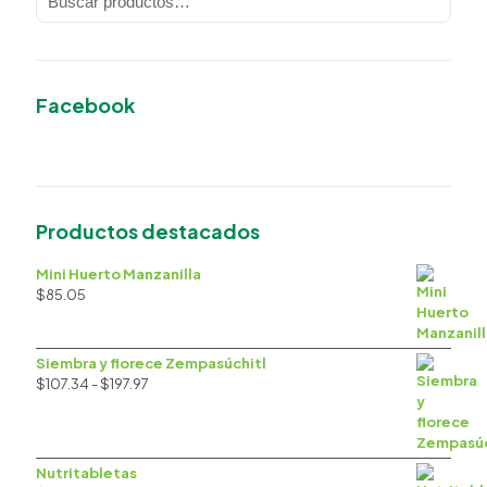
Facebook
Productos destacados
Mini Huerto Manzanilla
$
85.05
Siembra y florece Zempasúchitl
Rango
$
107.34
-
$
197.97
de
precios:
desde
$107.34
Nutritabletas
hasta