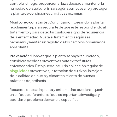
¿En qué podemos ayudarte?
controlar el riego, proporcionar luz adecuada, mantener la
humedad del suelo, fertilizar según sea necesario y proteger
la planta de condiciones climáticas extremas.
Monitoreo constante:
Continúa monitoreando la planta
regularmente para asegurarte de que esté respondiendo al
tratamiento y para detectar cualquier signo de recurrencia
de la enfermedad. Ajusta el tratamiento según sea
necesario y mantén un registro de los cambios observados
en la planta.
Prevención:
Una vez que la planta se haya recuperado,
considera medidas preventivas para evitar futuras
enfermedades. Esto puede incluir la aplicación regular de
plaguicidas
preventivos, la rotación de cultivos, la mejora
de la calidad del suelo y el mantenimiento de buenas
prácticas de jardinería.
Recuerda que cada planta y enfermedad pueden requerir
un enfoque diferente, así que es importante investigar y
abordar el problema de manera específica.
Compartir
0