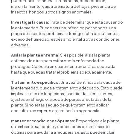
pueden incluir manchas en las hojas, decoloración,
marchitamiento, caída prematura de hojas, presencia de
insectos, hongos u otros signos anormales.
Investigar la causa:
Trata de determinar qué está causando
la enfermedad. Puede ser una infección por hongos, una
plaga de insectos, problemas de riego, falta de nutrientes,
exceso de humedad, estrés ambiental u otras condiciones
adversas.
Aislar la planta enferma:
Si es posible, aisla la planta
enferma de otras para evitar que la enfermedad se
propague. Colócala en cuarentena en un área separada
hasta que puedas tratar el problema adecuadamente.
Tratamiento específico:
Una vez identificada la causa de
la enfermedad, busca el tratamiento adecuado. Esto puede
implicar el uso de fungicidas, insecticidas, fertilizantes,
ajustes en el riego o la poda de partes afectadas de la
planta. Si no estás seguro de qué tratamiento aplicar,
consulta a un experto en jardinería o agronomía.
Happy Flower
Agente IA
Mantener condiciones óptimas:
Proporciona a la planta
un ambiente saludable y condiciones de crecimiento
óptimas para ayudarla a recuperarse. Esto puede incluir