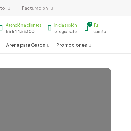
to
Facturación
Atención a clientes
Inicia sesión
0
Tu
55 5443 8300
o regístrate
carrito
Arena para Gatos
Promociones