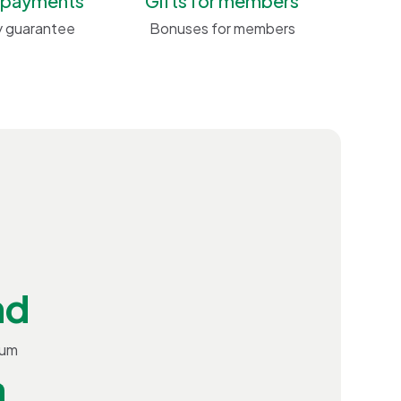
 payments
Gifts for members
y guarantee
Bonuses for members
nd
ium