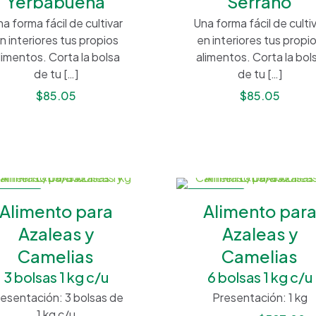
Yerbabuena
Serrano
a forma fácil de cultivar
Una forma fácil de culti
n interiores tus propios
en interiores tus propi
limentos. Corta la bolsa
alimentos. Corta la bol
de tu
[…]
de tu
[…]
$
85.05
$
85.05
 OFERTA
EN OFERTA
Alimento para
Alimento par
Azaleas y
Azaleas y
Camelias
Camelias
3 bolsas 1 kg c/u
6 bolsas 1 kg c/u
esentación: 3 bolsas de
Presentación: 1 kg
1 kg c/u