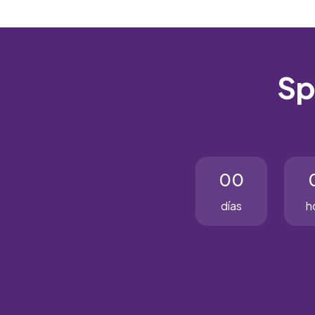
Sp
00
días
h