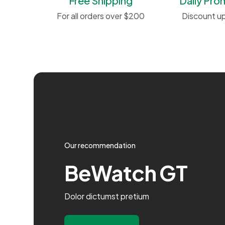
Free Shipping
Daily Pro
For all orders over $200
Discount u
Our recommendation
BeWatch GT
Dolor dictumst pretium