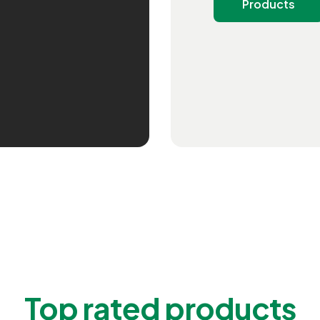
Products
Top rated products