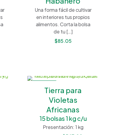
Habanero
var
Una forma fácil de cultivar
os
en interiores tus propios
sa
alimentos. Corta la bolsa
de tu
[…]
$
85.05
EN OFERTA
a
Tierra para
Violetas
Africanas
15 bolsas 1 kg c/u
Presentación: 1 kg