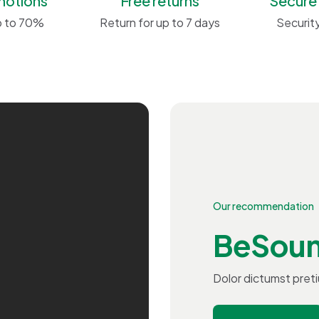
motions
Free returns
Secure
p to 70%
Return for up to 7 days
Securit
Our recommendation
BeSou
Dolor dictumst pret