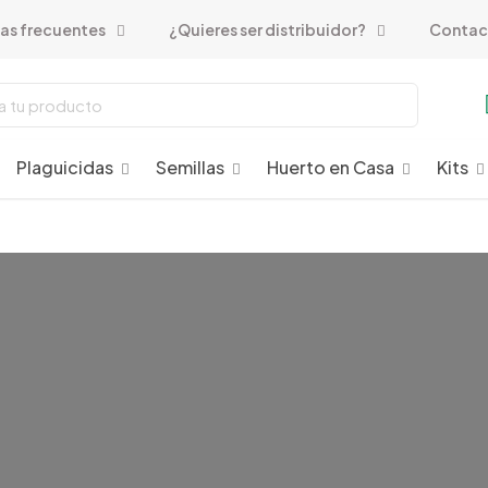
as frecuentes
¿Quieres ser distribuidor?
Contac
Plaguicidas
Semillas
Huerto en Casa
Kits