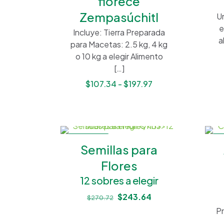
florece
Zempasúchitl
Un
e
Incluye: Tierra Preparada
a
para Macetas: 2.5 kg, 4 kg
o 10 kg a elegir Alimento
[…]
Rango
$
107.34
-
$
197.97
de
precios:
desde
$107.34
EN OFERTA
EN
hasta
Semillas para
$197.97
Flores
12 sobres a elegir
El
El
$
243.64
$
270.72
precio
precio
Pr
original
actual