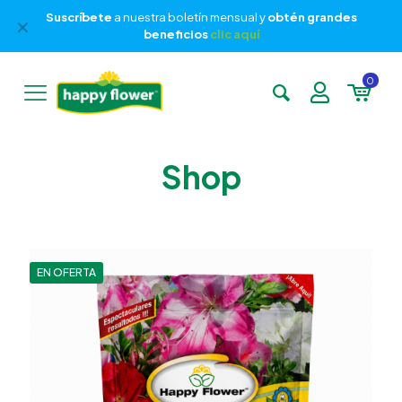
Suscríbete
a nuestra boletín mensual y
obtén grandes
✕
beneficios
clic aquí
0
Shop
EN OFERTA