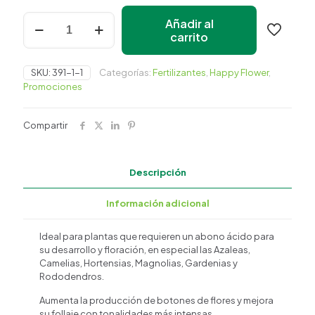
original
actual
¿En qué podemos ayudarte?
era:
es:
Alimento
Añadir al
para
$326.28.
carrito
$293.65.
Azaleas
y
Camelias
SKU:
391-1-1
Categorías:
Fertilizantes
,
Happy Flower
,
3
Promociones
bolsas
1
kg
Compartir
c/u
cantidad
Descripción
Información adicional
Ideal para plantas que requieren un abono ácido para
su desarrollo y floración, en especial las Azaleas,
Camelias, Hortensias, Magnolias, Gardenias y
Rododendros.
Aumenta la producción de botones de flores y mejora
su follaje con tonalidades más intensas.