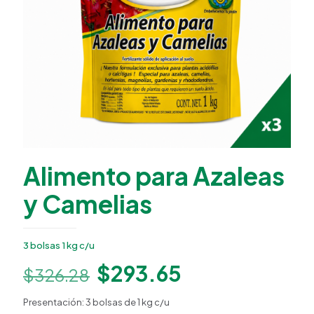
Alimento para Azaleas
y Camelias
3 bolsas 1 kg c/u
El
El
$
293.65
$
326.28
Happy Flower
Agente IA
precio
precio
Presentación: 3 bolsas de 1 kg c/u