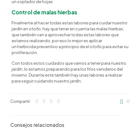
un soplador de hojas
Control de malas hierbas
Finalmente al hacer todas estas labores para cuidar nuestro
jardín en
otoño
, hay que tener en cuenta las malas hierbas,
que también van a aprovechar todas estas labores que
estamos realizando, por eso lo mejor es aplicar
un herbicida preventivo a principio de
el otoño
para evitar su
proliferación.
Con todos estos cuidados que vamos a tener para nuestro
jardín, lo estamos preparando para los fríos venideros del
invierno. Durante este también hay unas labores a realizar
para seguir cuidando nuestro jardín.
Compartir
0
Consejos relacionados