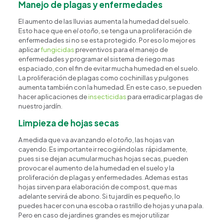
Manejo de plagas y enfermedades
El aumento de las lluvias aumenta la humedad del suelo.
Esto hace que en
el otoño
, se tenga una proliferación de
enfermedades si no se esta protegido. Por eso lo mejor es
aplicar
fungicidas
preventivos para el manejo de
enfermedades y programar el sistema de riego mas
espaciado, con el fin de evitar mucha humedad en el suelo.
La proliferación de plagas como cochinillas y pulgones
aumenta también con la humedad. En este caso, se pueden
hacer aplicaciones de
insecticidas
para erradicar plagas de
nuestro jardín.
Limpieza de hojas secas
A medida que va avanzando
el otoño
, las hojas van
cayendo. Es importante ir recogiéndolas rápidamente,
pues si se dejan acumular muchas hojas secas, pueden
provocar el aumento de la humedad en el suelo y la
proliferación de plagas y enfermedades. Ademas estas
hojas sirven para elaboración de compost, que mas
adelante servirá de abono. Si tu jardín es pequeño, lo
puedes hacer con una escoba o rastrillo de hojas y una pala.
Pero en caso de jardines grandes es mejor utilizar