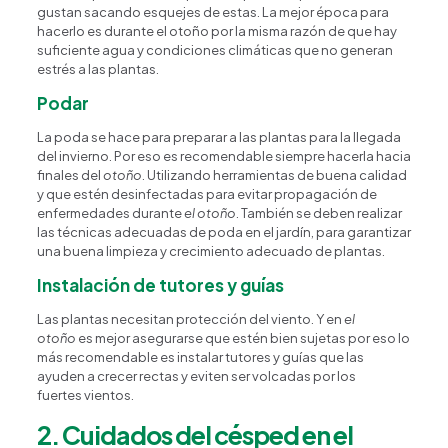
gustan sacando esquejes de estas. La mejor época para
hacerlo es durante el otoño por la misma razón de que hay
suficiente agua y condiciones climáticas que no generan
estrés a las plantas.
Podar
La poda se hace para preparar a las plantas para la llegada
del invierno. Por eso es recomendable siempre hacerla hacia
finales del
otoño
. Utilizando herramientas de buena calidad
y que estén desinfectadas para evitar propagación de
enfermedades durante
el otoño
. También se deben realizar
las técnicas adecuadas de poda en el jardín, para garantizar
una buena limpieza y crecimiento adecuado de plantas.
Instalación de tutores y guías
Happy Flower
Agente IA
Las plantas necesitan protección del viento. Y en
el
otoño
es mejor asegurarse que estén bien sujetas por eso lo
más recomendable es instalar tutores y guías que las
¿En qué podemos ayudarte?
ayuden a crecer rectas y eviten ser volcadas por los
fuertes vientos.
2. Cuidados del césped en el