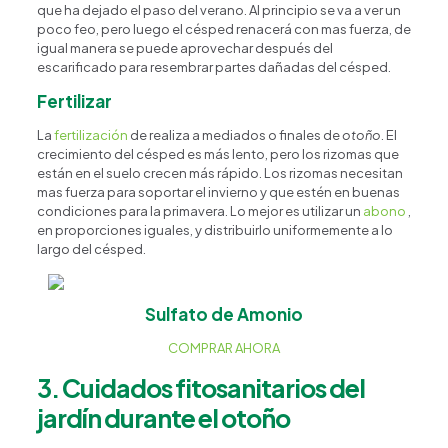
que ha dejado el paso del verano. Al principio se va a ver un
poco feo, pero luego el césped renacerá con mas fuerza, de
igual manera se puede aprovechar después del
escarificado para resembrar partes dañadas del césped.
Fertilizar
La
fertilización
de realiza a mediados o finales de
otoño
. El
crecimiento del césped es más lento, pero los rizomas que
están en el suelo crecen más rápido. Los rizomas necesitan
mas fuerza para soportar el invierno y que estén en buenas
condiciones para la primavera. Lo mejor es utilizar un
abono
,
en proporciones iguales, y distribuirlo uniformemente a lo
largo del césped.
Sulfato de Amonio
COMPRAR AHORA
3. Cuidados fitosanitarios del
jardín durante el otoño