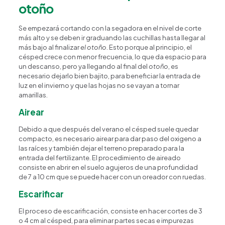
otoño
Se empezará cortando con la segadora en el nivel de corte
más alto y se deben ir graduando las cuchillas hasta llegar al
más bajo al finalizar
el otoño
. Esto porque al principio, el
césped crece con menor frecuencia, lo que da espacio para
un descanso, pero ya llegando al final del
otoño
, es
necesario dejarlo bien bajito, para beneficiar la entrada de
luz en el invierno y que las hojas no se vayan a tornar
amarillas.
Airear
Debido a que después del verano el césped suele quedar
compacto, es necesario airear para dar paso del oxigeno a
las raíces y también dejar el terreno preparado para la
entrada del fertilizante. El procedimiento de aireado
consiste en abrir en el suelo agujeros de una profundidad
de 7 a 10 cm que se puede hacer con un oreador con ruedas.
Escarificar
El proceso de escarificación, consiste en hacer cortes de 3
o 4 cm al césped, para eliminar partes secas e impurezas