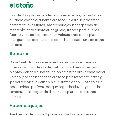
el otoño
Las plantas y flores que tenemos en el jardín, necesitan un
cuidado especial durante
el otoño
. Es así que podemos
sembrar nuevas flores, sacar esquejes, hacer podas de
mantenimiento e instalar las guías y tutores para que los
fuertes vientos no produzcan volcamiento de las plantas
mas grandes, explicaremos como hacer cada una de estas
labores.
Sembrar
Durante el otoño es el momento ideal para sembrar las
nuevas
semillas
de árboles, arbustos y flores. Nuestras
plantas vienen de una situación de estrés provocada por el
verano, por eso necesitan
el otoño
para retomar fuerzas y
poder recibir el invierno sin que sufran daño.
El otoño
es la
oportunidad perfecta porque llegan las lluvias y bajan las
temperaturas, logrando liberar a las plantas del estrés
hídrico.
Hacer esquejes
También podemos multiplicar las plantas que mas nos