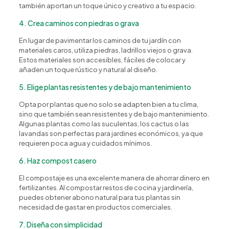
también aportan un toque único y creativo a tu espacio.
4. Crea caminos con piedras o grava
Happy Flower
Agente IA
En lugar de pavimentar los caminos de tu jardín con
materiales caros, utiliza piedras, ladrillos viejos o grava.
Estos materiales son accesibles, fáciles de colocar y
¿En qué podemos ayudarte?
añaden un toque rústico y natural al diseño.
5. Elige plantas resistentes y de bajo mantenimiento
Opta por plantas que no solo se adapten bien a tu clima,
sino que también sean resistentes y de bajo mantenimiento.
Algunas plantas como las suculentas, los cactus o las
lavandas son perfectas para jardines económicos, ya que
requieren poca agua y cuidados mínimos.
6. Haz compost casero
El compostaje es una excelente manera de ahorrar dinero en
fertilizantes. Al compostar restos de cocina y jardinería,
puedes obtener abono natural para tus plantas sin
necesidad de gastar en productos comerciales.
7. Diseña con simplicidad