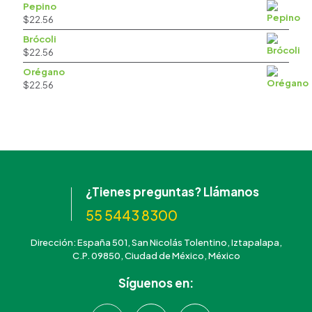
Pepino
$
22.56
Brócoli
$
22.56
Orégano
$
22.56
¿Tienes preguntas? Llámanos
55 5443 8300
Dirección: España 501, San Nicolás Tolentino, Iztapalapa,
C.P. 09850, Ciudad de México, México
Síguenos en: