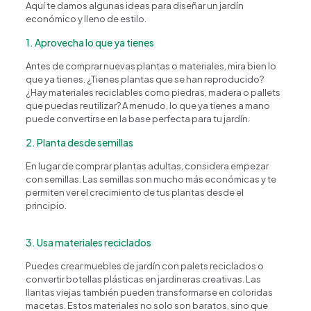
Aquí te damos algunas ideas para diseñar un jardín
económico y lleno de estilo.
1. Aprovecha lo que ya tienes
Antes de comprar nuevas plantas o materiales, mira bien lo
que ya tienes. ¿Tienes plantas que se han reproducido?
¿Hay materiales reciclables como piedras, madera o pallets
que puedas reutilizar? A menudo, lo que ya tienes a mano
puede convertirse en la base perfecta para tu jardín.
2. Planta desde semillas
En lugar de comprar plantas adultas, considera empezar
con semillas. Las semillas son mucho más económicas y te
permiten ver el crecimiento de tus plantas desde el
principio.
3. Usa materiales reciclados
Puedes crear muebles de jardín con palets reciclados o
convertir botellas plásticas en jardineras creativas. Las
llantas viejas también pueden transformarse en coloridas
macetas. Estos materiales no solo son baratos, sino que