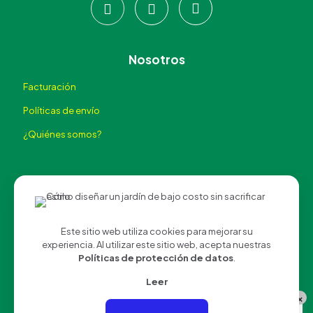
Nosotros
Facturación
Políticas de envío
¿Quiénes somos?
Este sitio web utiliza cookies para mejorar su
experiencia. Al utilizar este sitio web, acepta nuestras
©2026 Happy Flower®. All Rights Reserved.
AVISO DE
Políticas de protección de datos
.
PRIVACIDAD
Leer
×
Chatea con nosotros