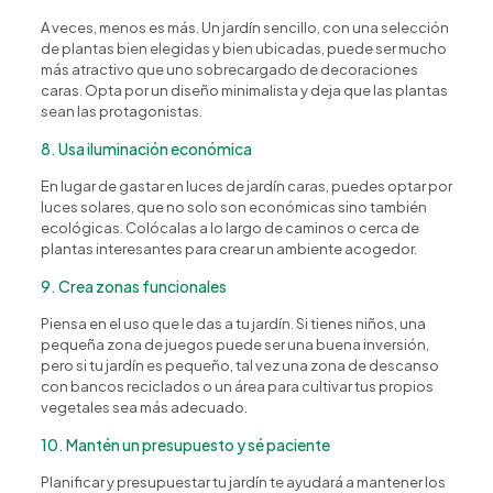
A veces, menos es más. Un jardín sencillo, con una selección
de plantas bien elegidas y bien ubicadas, puede ser mucho
más atractivo que uno sobrecargado de decoraciones
caras. Opta por un diseño minimalista y deja que las plantas
sean las protagonistas.
8. Usa iluminación económica
En lugar de gastar en luces de jardín caras, puedes optar por
luces solares, que no solo son económicas sino también
ecológicas. Colócalas a lo largo de caminos o cerca de
plantas interesantes para crear un ambiente acogedor.
9. Crea zonas funcionales
Piensa en el uso que le das a tu jardín. Si tienes niños, una
pequeña zona de juegos puede ser una buena inversión,
pero si tu jardín es pequeño, tal vez una zona de descanso
con bancos reciclados o un área para cultivar tus propios
vegetales sea más adecuado.
10. Mantén un presupuesto y sé paciente
Planificar y presupuestar tu jardín te ayudará a mantener los