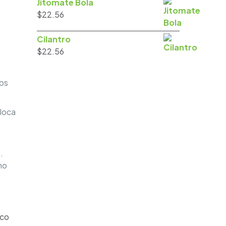
desde
Jitomate Bola
$247.18
$
22.56
hasta
$348.83
Cilantro
$
22.56
tos
oloca
.
mo
ico