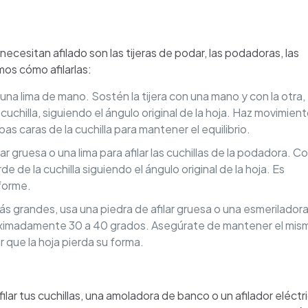
cesitan afilado son las tijeras de podar, las podadoras, las
mos cómo afilarlas:
o una lima de mano. Sostén la tijera con una mano y con la otra,
a cuchilla, siguiendo el ángulo original de la hoja. Haz movimien
s caras de la cuchilla para mantener el equilibrio.
r gruesa o una lima para afilar las cuchillas de la podadora. C
rde de la cuchilla siguiendo el ángulo original de la hoja. Es
forme.
 grandes, usa una piedra de afilar gruesa o una esmeriladora
proximadamente 30 a 40 grados. Asegúrate de mantener el mis
r que la hoja pierda su forma.
filar tus cuchillas, una amoladora de banco o un afilador eléctr