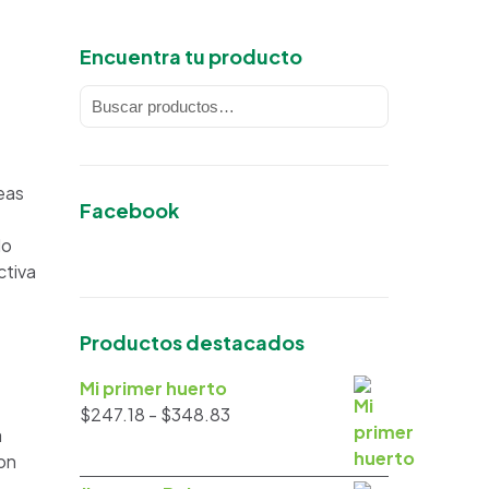
Encuentra tu producto
reas
Facebook
lo
ctiva
Productos destacados
Mi primer huerto
Rango
$
247.18
-
$
348.83
a
de
on
precios: