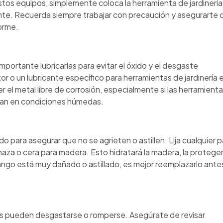
tos equipos, simplemente coloca la herramienta de jardinería
icante. Recuerda siempre trabajar con precaución y asegurarte 
orme.
mportante lubricarlas para evitar el óxido y el desgaste
or o un lubricante específico para herramientas de jardinería 
r el metal libre de corrosión, especialmente si las herramient
nan en condiciones húmedas.
ara asegurar que no se agrieten o astillen. Lija cualquier p
naza o cera para madera. Esto hidratará la madera, la protege
 mango está muy dañado o astillado, es mejor reemplazarlo ante
tas pueden desgastarse o romperse. Asegúrate de revisar