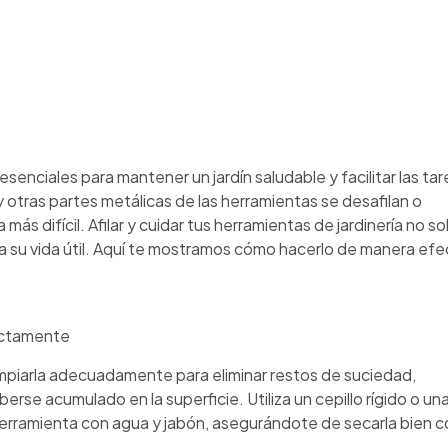
senciales para mantener un jardín saludable y facilitar las ta
s y otras partes metálicas de las herramientas se desafilan o
ás difícil. Afilar y cuidar tus herramientas de jardinería no so
a su vida útil. Aquí te mostramos cómo hacerlo de manera efe
rectamente
 limpiarla adecuadamente para eliminar restos de suciedad,
erse acumulado en la superficie. Utiliza un cepillo rígido o un
 herramienta con agua y jabón, asegurándote de secarla bien c