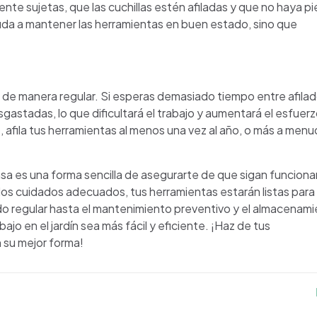
te sujetas, que las cuchillas estén afiladas y que no haya pi
uda a mantener las herramientas en buen estado, sino que
ía de manera regular. Si esperas demasiado tiempo entre afilad
astadas, lo que dificultará el trabajo y aumentará el esfuer
afila tus herramientas al menos una vez al año, o más a menud
 casa es una forma sencilla de asegurarte de que sigan funcion
s cuidados adecuados, tus herramientas estarán listas para
ado regular hasta el mantenimiento preventivo y el almacenam
o en el jardín sea más fácil y eficiente. ¡Haz de tus
n su mejor forma!