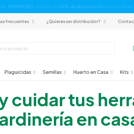
víos GRATIS
a
Ciudad de México
en compras mayores a
$5
as frecuentes
¿Quieres ser distribuidor?
Contac
Plaguicidas
Semillas
Huerto en Casa
Kits
y cuidar tus he
jardinería en cas