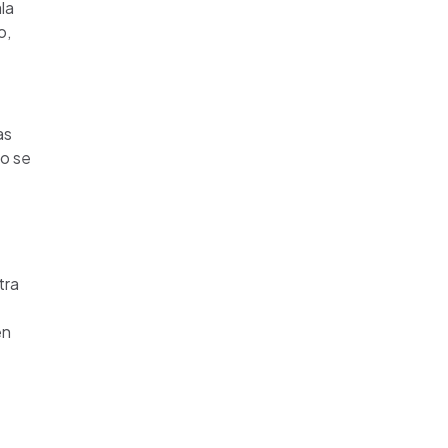
la
o,
as
no se
tra
en