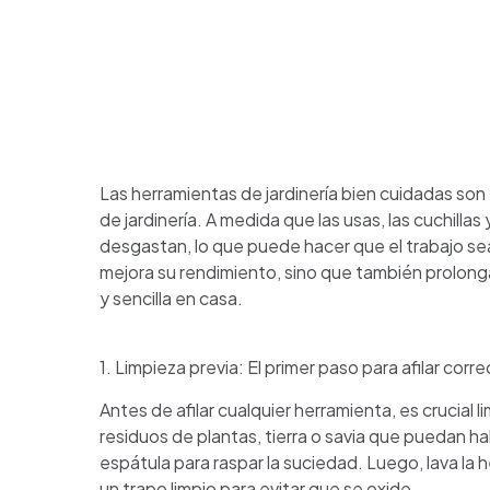
Las herramientas de jardinería bien cuidadas son e
de jardinería. A medida que las usas, las cuchilla
desgastan, lo que puede hacer que el trabajo sea m
mejora su rendimiento, sino que también prolong
y sencilla en casa.
1. Limpieza previa: El primer paso para afilar cor
Antes de afilar cualquier herramienta, es crucial
residuos de plantas, tierra o savia que puedan hab
espátula para raspar la suciedad. Luego, lava la
un trapo limpio para evitar que se oxide.