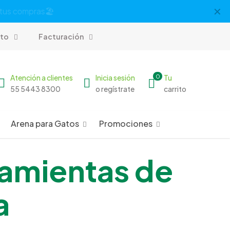
✕
00
to
Facturación
Atención a clientes
Inicia sesión
0
Tu
55 5443 8300
o regístrate
carrito
Arena para Gatos
Promociones
rramientas de
a