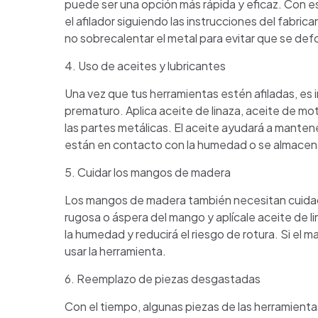
puede ser una opción más rápida y eficaz. Con es
el afilador siguiendo las instrucciones del fabr
no sobrecalentar el metal para evitar que se def
4. Uso de aceites y lubricantes
Una vez que tus herramientas estén afiladas, es i
prematuro. Aplica aceite de linaza, aceite de mot
las partes metálicas. El aceite ayudará a mantene
están en contacto con la humedad o se almace
5. Cuidar los mangos de madera
Los mangos de madera también necesitan cuidado p
rugosa o áspera del mango y aplícale aceite de li
la humedad y reducirá el riesgo de rotura. Si el
usar la herramienta.
6. Reemplazo de piezas desgastadas
Con el tiempo, algunas piezas de las herramien