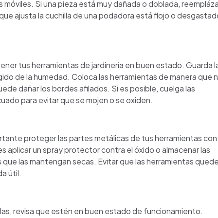
ezas móviles. Si una pieza está muy dañada o doblada, reempláza
 que ajusta la cuchilla de una podadora está flojo o desgastad
ner tus herramientas de jardinería en buen estado. Guarda l
egido de la humedad. Coloca las herramientas de manera que 
de dañar los bordes afilados. Si es posible, cuelga las
uado para evitar que se mojen o se oxiden.
rtante proteger las partes metálicas de tus herramientas con
s aplicar un spray protector contra el óxido o almacenar las
s que las mantengan secas. Evitar que las herramientas qued
 útil.
rlas, revisa que estén en buen estado de funcionamiento.