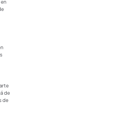
 en
de
en
as
arte
rá de
s de