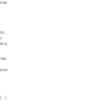
ezas
os,
zo
o si
ando
iento
0