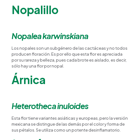
Nopalillo
Nopalea karwinskiana
Los nopales son un subgénero de las cactáceas y no todos
producen floración. Es por ello que esta flor es apreciada
por su rareza y belleza, pues cada brote es aislado, es decir,
sólo hay una flor por nopal.
Árnica
Heterotheca inuloides
Esta flor tiene variantes asiáticas y europeas, pero la versión
mexicana se distingue de las demás por el color y forma de
sus pétalos. Se utiliza como un potente desinflamatorio.