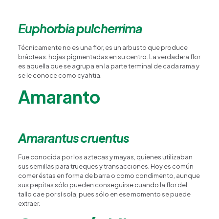
Euphorbia pulcherrima
Técnicamente no es una flor, es un arbusto que produce
brácteas: hojas pigmentadas en su centro. La verdadera flor
es aquella que se agrupa en la parte terminal de cada rama y
se le conoce como cyahtia.
Amaranto
Happy Flower
Agente IA
Amarantus cruentus
¿En qué podemos ayudarte?
Fue conocida por los aztecas y mayas, quienes utilizaban
sus semillas para trueques y transacciones. Hoy es común
comer éstas en forma de barra o como condimento, aunque
sus pepitas sólo pueden conseguirse cuando la flor del
tallo cae por sí sola, pues sólo en ese momento se puede
extraer.