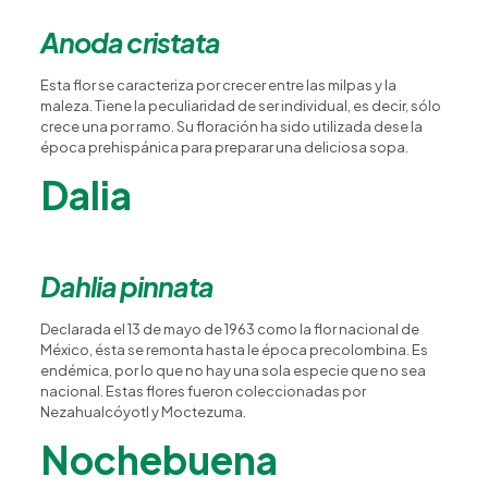
Anoda cristata
Esta flor se caracteriza por crecer entre las milpas y la
maleza. Tiene la peculiaridad de ser individual, es decir, sólo
crece una por ramo. Su floración ha sido utilizada dese la
época prehispánica para preparar una deliciosa sopa.
Dalia
Dahlia pinnata
Declarada el 13 de mayo de 1963 como la flor nacional de
México, ésta se remonta hasta le época precolombina. Es
endémica, por lo que no hay una sola especie que no sea
nacional. Estas flores fueron coleccionadas por
Nezahualcóyotl y Moctezuma.
Nochebuena