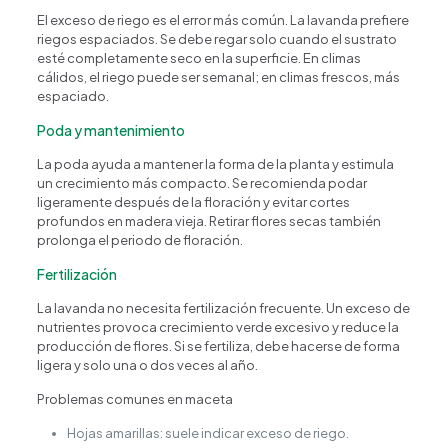
El exceso de riego es el error más común. La lavanda prefiere
riegos espaciados. Se debe regar solo cuando el sustrato
¿En qué podemos ayudarte?
esté completamente seco en la superficie. En climas
cálidos, el riego puede ser semanal; en climas frescos, más
espaciado.
Poda y mantenimiento
La poda ayuda a mantener la forma de la planta y estimula
un crecimiento más compacto. Se recomienda podar
ligeramente después de la floración y evitar cortes
profundos en madera vieja. Retirar flores secas también
prolonga el periodo de floración.
Fertilización
La lavanda no necesita fertilización frecuente. Un exceso de
nutrientes provoca crecimiento verde excesivo y reduce la
producción de flores. Si se fertiliza, debe hacerse de forma
ligera y solo una o dos veces al año.
Problemas comunes en maceta
Hojas amarillas: suele indicar exceso de riego.