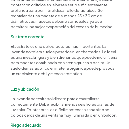
contar con orificios en la base y ser lo suficientemente
profunda para permitir el desarrollo de las raíces. Se
recomienda una maceta de al menos 25 a 30 cm de
diámetro. Las macetas de barro son ideales, ya que
permiten una mejor evaporación del exceso de humedad.
Sustrato correcto
El sustrato es uno de los factores más importantes. La
lavanda no tolera suelos pesados ni encharcados. Lo ideal
es una mezcla ligera y bien drenante, que puede incluir tierra
para macetas combinada con arena gruesa o perlita. Un
suelo demasiado rico en materia orgánica puede provocar
un crecimiento débil y menos aromático.
Luz y ubicación
La lavanda necesita sol directo para desarrollarse
correctamente. Debe recibir al menos seis horas diarias de
luz solar. En interiores, es difícil mantenerla sana si no se
coloca cerca de una ventana muy iluminada o en un balcón.
Riego adecuado
Happy Flower
Agente IA