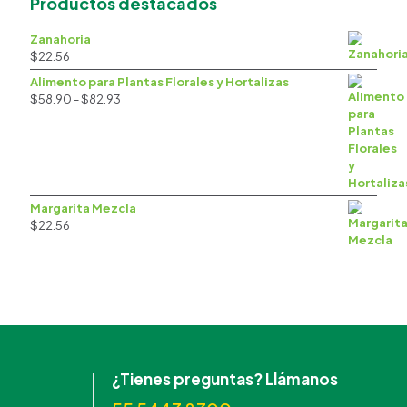
Productos destacados
Zanahoria
$
22.56
Alimento para Plantas Florales y Hortalizas
Rango
$
58.90
-
$
82.93
de
precios:
desde
$58.90
hasta
$82.93
Margarita Mezcla
$
22.56
¿Tienes preguntas? Llámanos