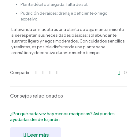
Planta débil o alargada: falta de sol.
Pudrición de raíces: drenaje deficiente o riego
excesivo.
La lavanda en maceta es una planta de bajo mantenimiento
si se respetan sus necesidades básicas: sol abundante,
sustrato ligero y riegos moderados. Con cuidados sencillos
y realistas, es posible disfrutar de una planta sana,
aromática y decorativa durante mucho tiempo.
Compartir
0
Consejos relacionados
¿Por qué cada vez hay menos mariposas? Así puedes
ayudarlas desde tu jardín
Leer más