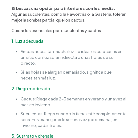
Si buscas una opción para interiores con luz media:
Algunas suculentas, como la Haworthia o la Gasteria, toleran
mejor la sombra parcial que los cactus.
Cuidados esenciales para suculentas y cactus
1. Luz adecuada
Ambas necesitan mucha luz. Lo ideal es colocarlas en
un sitio con luz solar indirecta o unas horas de sol
directo.
Si las hojas se alargan demasiado, significa que
necesitan más luz.
2. Riego moderado
Cactus: Riega cada 2-3 semanas en verano y una vez al
mes en invierno.
Suculentas: Riega cuando la tierra esté completamente
seca. En verano, puede ser una vez por semana; en
invierno, cada 15 días.
3. Sustrato y drenaje