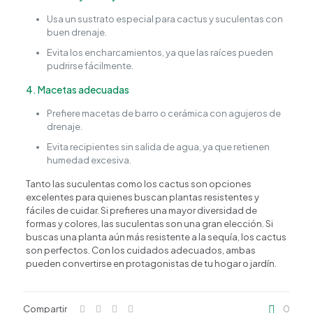
Usa un sustrato especial para cactus y suculentas con
buen drenaje.
Evita los encharcamientos, ya que las raíces pueden
pudrirse fácilmente.
4. Macetas adecuadas
Prefiere macetas de barro o cerámica con agujeros de
drenaje.
Evita recipientes sin salida de agua, ya que retienen
humedad excesiva.
Tanto las suculentas como los cactus son opciones
excelentes para quienes buscan plantas resistentes y
fáciles de cuidar. Si prefieres una mayor diversidad de
formas y colores, las suculentas son una gran elección. Si
buscas una planta aún más resistente a la sequía, los cactus
son perfectos. Con los cuidados adecuados, ambas
pueden convertirse en protagonistas de tu hogar o jardín.
Compartir
0