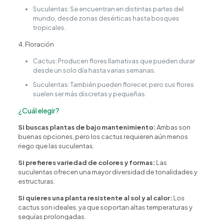
Suculentas: Se encuentran en distintas partes del
mundo, desde zonas desérticas hasta bosques
tropicales.
4. Floración
Cactus: Producen flores llamativas que pueden durar
Happy Flower
Agente IA
desde un solo día hasta varias semanas.
Suculentas: También pueden florecer, pero sus flores
suelen ser más discretas y pequeñas.
¿En qué podemos ayudarte?
¿Cuál elegir?
Si buscas plantas de bajo mantenimiento:
Ambas son
buenas opciones, pero los cactus requieren aún menos
riego que las suculentas.
Si prefieres variedad de colores y formas:
Las
suculentas ofrecen una mayor diversidad de tonalidades y
estructuras.
Si quieres una planta resistente al sol y al calor:
Los
cactus son ideales, ya que soportan altas temperaturas y
sequías prolongadas.