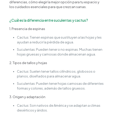
diferencias, cómo elegir la mejor opción para tu espacio y
los cuidados esenciales para que crezcan sanas.
¿Cuál es la diferencia entre suculentas y cactus?
1. Presencia de espinas
Cactus: Tienen espinas que sustituyen a las hojas y les
ayudan a reducir la pérdida de agua.
Suculentas: Pueden tener o no espinas. Muchas tienen
hojas gruesas y carnosas donde almacenan agua.
2. Tipos de tallos y hojas
Cactus: Suelen tener tallos cilíndricos, globosos o
planos, diseñados para almacenar agua.
Suculentas: Pueden tener hojas carnosas de diferentes
formas y colores, además de tallos gruesos.
3. Origen y adaptación
Cactus: Son nativos de América y se adaptan a climas
desérticos y áridos.