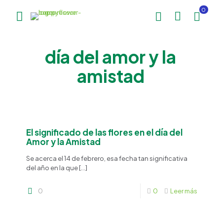
0
día del amor y la
amistad
El significado de las flores en el día del
Happy Flower
Agente IA
Amor y la Amistad
Se acerca el 14 de febrero, esa fecha tan significativa
del año en la que
[…]
¿En qué podemos ayudarte?
0
0
Leer más