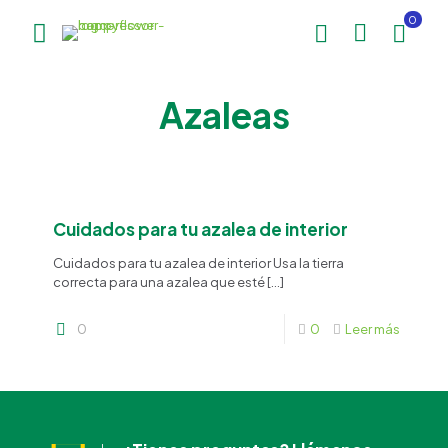
0
Azaleas
Cuidados para tu azalea de interior
Cuidados para tu azalea de interior Usa la tierra
Happy Flower
Agente IA
correcta para una azalea que esté
[…]
0
0
Leer más
¿En qué podemos ayudarte?