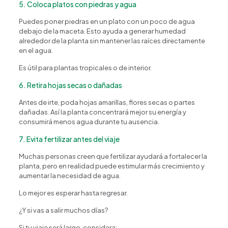
5. Coloca platos con piedras y agua
Puedes poner piedras en un plato con un poco de agua
debajo de la maceta. Esto ayuda a generar humedad
alrededor de la planta sin mantener las raíces directamente
en el agua.
Es útil para plantas tropicales o de interior.
6. Retira hojas secas o dañadas
Antes de irte, poda hojas amarillas, flores secas o partes
dañadas. Así la planta concentrará mejor su energía y
consumirá menos agua durante tu ausencia.
7. Evita fertilizar antes del viaje
Muchas personas creen que fertilizar ayudará a fortalecer la
planta, pero en realidad puede estimular más crecimiento y
aumentar la necesidad de agua.
Lo mejor es esperar hasta regresar.
¿Y si vas a salir muchos días?
Si tu viaje será largo, considera: