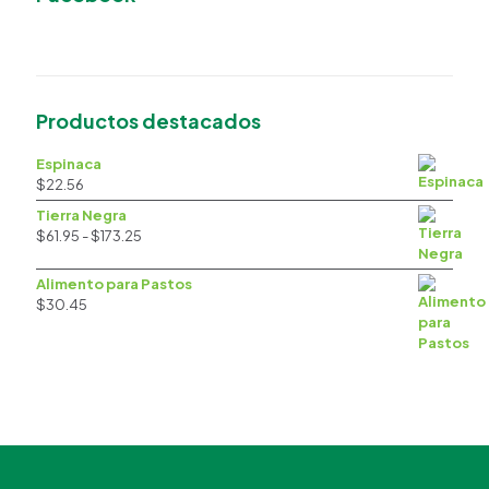
Productos destacados
Espinaca
$
22.56
Tierra Negra
Rango
$
61.95
-
$
173.25
de
precios:
Alimento para Pastos
desde
$
30.45
$61.95
hasta
$173.25