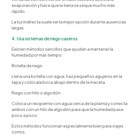
evaporación y hace que la tierra se seque mucho más
rápido.
La luz indirecta suele ser la mejor opción durante ausencias
largas.
Happy Flower
Agente IA
4. Usa sistemas de riego caseros
¿En qué podemos ayudarte?
Existen métodos sencillos que ayudan a mantener la
humedad por más tiempo:
Botella de riego
Llena una botella con agua, haz pequeños agujeros en la
tapa y colócala boca abajo dentro de la maceta.
Riego con hilo o algodón
Coloca un recipiente con agua cerca de la planta y conecta
ambos con un hilo de algodón para que la humedad pase
poco a poco.
Estos métodos funcionan especialmente bien para viajes
cortos.