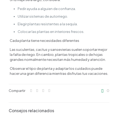
Pedir ayuda a alguien de confianza.
Utilizar sistemas de autorriego.
Elegir plantas resistentes a la sequía.
Colocar las plantas en interiores frescos.
Cada planta tiene necesidades diferentes
Las suculentas, cactus y sansevierias suelen soportar mejor
la falta de riego. En cambio, plantas tropicales o de hojas
grandes normalmente necesitan más humedad y atención.
Observar el tipo de planta y adaptar los cuidados puede
hacer una gran diferencia mientras disfrutas tus vacaciones.
Compartir
0
Consejos relacionados