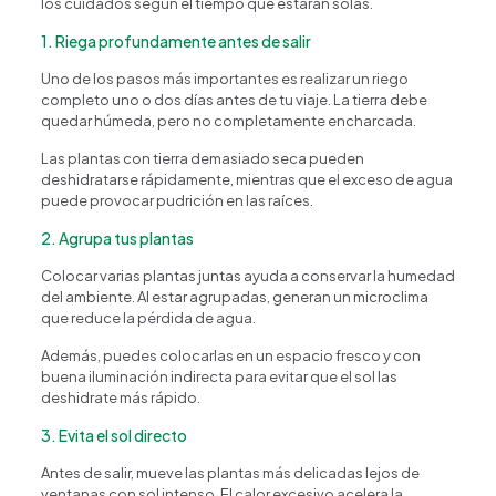
los cuidados según el tiempo que estarán solas.
1. Riega profundamente antes de salir
Uno de los pasos más importantes es realizar un riego
completo uno o dos días antes de tu viaje. La tierra debe
quedar húmeda, pero no completamente encharcada.
Las plantas con tierra demasiado seca pueden
deshidratarse rápidamente, mientras que el exceso de agua
puede provocar pudrición en las raíces.
2. Agrupa tus plantas
Colocar varias plantas juntas ayuda a conservar la humedad
del ambiente. Al estar agrupadas, generan un microclima
que reduce la pérdida de agua.
Además, puedes colocarlas en un espacio fresco y con
buena iluminación indirecta para evitar que el sol las
deshidrate más rápido.
3. Evita el sol directo
Antes de salir, mueve las plantas más delicadas lejos de
ventanas con sol intenso. El calor excesivo acelera la