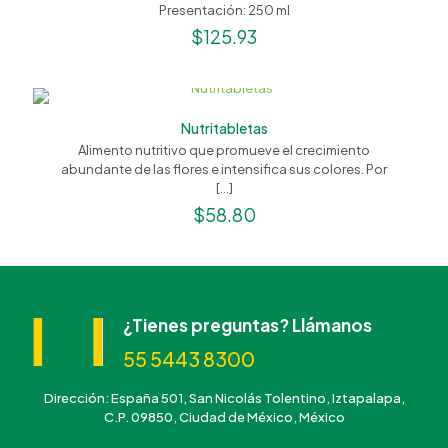
Presentación: 250 ml
$
125.93
Nutritabletas
Alimento nutritivo que promueve el crecimiento
abundante de las flores e intensifica sus colores. Por
[…]
$
58.80
¿Tienes preguntas? Llámanos
55 5443 8300
Dirección: España 501, San Nicolás Tolentino, Iztapalapa,
C.P. 09850, Ciudad de México, México