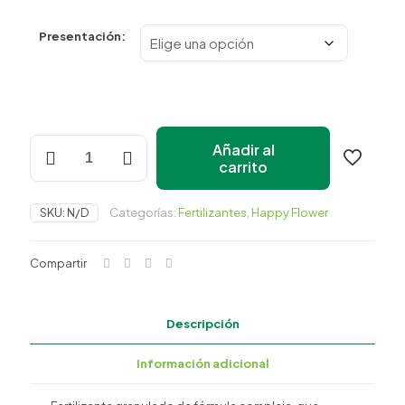
precios:
desde
Presentación:
$66.10
Happy Flower
Agente IA
hasta
$119.00
¿En qué podemos ayudarte?
Triple
Añadir al
17
carrito
Clásico
cantidad
SKU:
N/D
Categorías:
Fertilizantes
,
Happy Flower
Compartir
Descripción
Información adicional