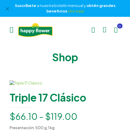
Suscríbete
a nuestra boletín mensual y
obtén grandes
✕
beneficios
clic aquí
0
Shop
Triple 17 Clásico
Rango
$
66.10
-
$
119.00
de
Presentación: 500 g, 1 kg