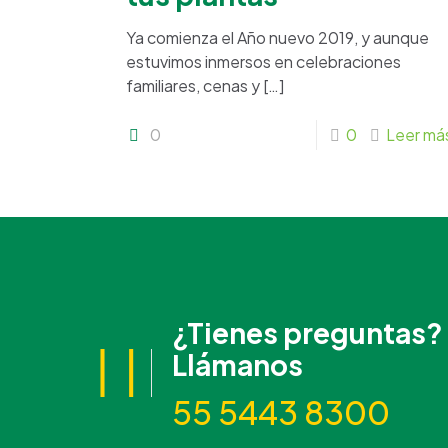
Ya comienza el Año nuevo 2019, y aunque
estuvimos inmersos en celebraciones
familiares, cenas y
[…]
0
0
Leer má
¿Tienes preguntas?
Llámanos
55 5443 8300