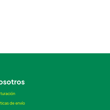
Happy Flower
Agente IA
¿En qué podemos ayudarte?
osotros
turación
íticas de envío