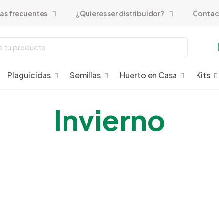
as frecuentes
¿Quieres ser distribuidor?
Contac
Plaguicidas
Semillas
Huerto en Casa
Kits
Invierno