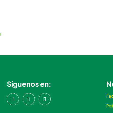
s
Síguenos en:
N
Fac
Pol