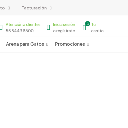
to
Facturación
Atención a clientes
Inicia sesión
0
Tu
55 5443 8300
o regístrate
carrito
Arena para Gatos
Promociones