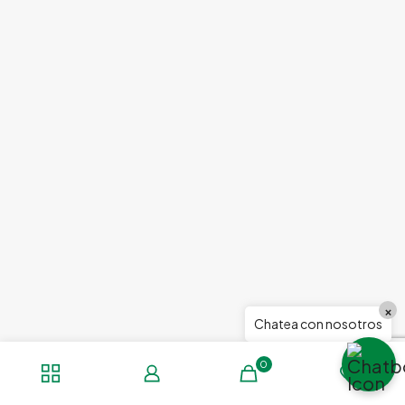
×
Chatea con nosotros
0
0